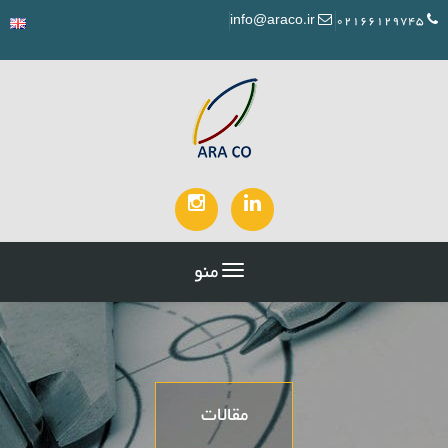
info@araco.ir
02166129745
منو
مقالات