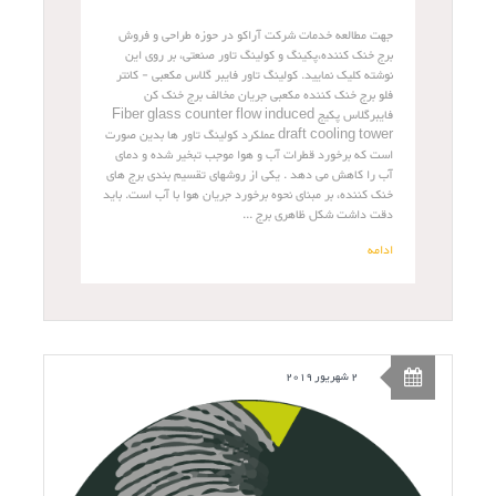
جهت مطالعه خدمات شرکت آراکو در حوزه طراحی و فروش
برج خنک کننده،پکینگ و کولینگ تاور صنعتی، بر روی این
نوشته کلیک نمایید. کولینگ تاور فایبر گلاس مکعبی - کانتر
فلو برج خنک کننده مکعبی جریان مخالف برج خنک کن
فایبرگلاس پکیج Fiber glass counter flow induced
draft cooling tower عملکرد کولینگ تاور ها بدین صورت
است که برخورد قطرات آب و هوا موجب تبخیر شده و دمای
آب را کاهش می دهد . یکی از روشهای تقسیم بندی برج های
خنک کننده، بر مبنای نحوه برخورد جریان هوا با آب است. باید
دقت داشت شکل ظاهری برج ...
ادامه
2 شهریور 2019