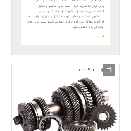
بین شهری، پیارک(PIARC ) طبقه بندی و کلاس بندی را
برای تونل ها تعریف کرده است. بدین ترتیب و مطابق
استاندارد پیارک و نیز دستورالعمل مطالعات و طراحی
سیستمهای ایمنی، روشنایی، تهویه، کنترل و برق تونلهای جاده
ای که توسط وزارت راه و ترابری تصویب شده است، تونل های
جاده ای را با داشتن، نوع ...
ادامه
15 آذر 2019