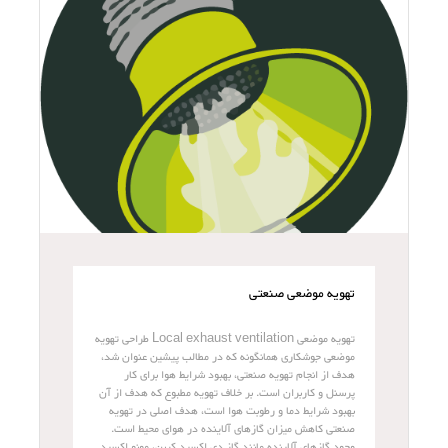
تهویه موضعی صنعتی
تهویه موضعی Local exhaust ventilation طراحی تهویه
موضعی جوشکاری همانگونه که در مطالب پیشین عنوان شد،
هدف از انجام تهویه صنعتی، بهبود شرایط هوا برای کار
پرسنل و کاربران است. بر خلاف تهویه مطبوع که هدف از آن
بهبود شرایط دما و رطوبت هوا است، هدف اصلی در تهویه
صنعتی کاهش میزان گازهای آلاینده در هوای محیط است.
وجود گازهای آلاینده مانند گاز دی اکسید کربن، مونو اکسید