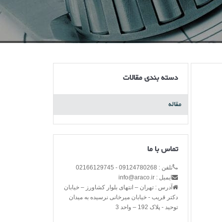
دسته بندی مقالات
مقاله
تماس با ما
تلفن : 09124780268 - 02166129745
ایمیل : info@araco.ir
آدرس : تهران – انتهای بلوار کشاورز – خیابان
دکتر قریب - خیابان میرخانی نرسیده به میدان
توحید - پلاک 192 – واحد 3