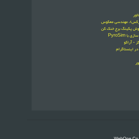
اور
ورکس)، مهندسی معکوس
فروش پکینگ برج خنک کن
 PyroSim
 - آراکو
در اینستاگرام
ور
WebOne.Co