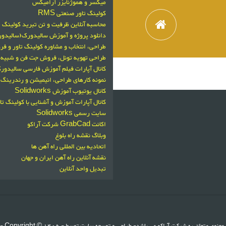
میکسر و هموژنایزر آرامیکس
کولینگ تاور صنعتی RMS
محاسبه آنلاین ظرفیت و تن تبرید کولینگ ت
دانلود پروژه و آموزش سالیدورک(سالید
طراحی، انتخاب و مشاوره کولینگ تاور و 
طراحی تهویه تونل، فروش جت فن و شبیه سازی با
کانال آپارات فیلم آموزش فارسی سالیدورکز
نمونه کارهای طراحی، انیمیشن و رندرینگ 
کانال یوتیوب آموزش Solidworks
کانال آپارات آموزش و آشنایی با کولینگ تا
سایت رسمی Solidworks
اکانت GrabCad شرکت آراکو
وبلاگ نقشه راه بلوغ
اتحادیه بین المللی راه آهن ها
نقشه آنلاین راه آهن ایران و جهان
تبدیل واحد آنلاین
 معنوی متعلق به شرکت آراکو می باشد- طراحی و توسعه سایت توسط
1405 -
- Copyright ©