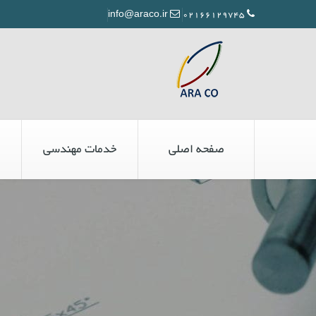
info@araco.ir
02166129745
صفحه اصلی
خدمات مهندسی