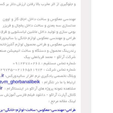
و جلوگیری از اثر مخرب بالا رفتن ارزش دلار بر 
مهندسی معکوس و ساخت داخل اجاق گاز و اوون
مدلسازی سه بعدی و ساخت داخل یخچال و فریزر
بومی سازی و تولید داخل ماشین لباسشویی و ظرق
طراحی و مهندسی معکوس لوازم خانگی با سالیدور
مهندسی معکوس و طراحی محصول لوازم آشپزخانه
رندرینگ محصول و دستگاه و ساخت انیمیشن صنعت
شرکت آراکو - محمد قربانعلی بیک
شماره تماس مستقیم : 09124780268
شماره تماس شرکت : 02166561974-02166129745
وبلاگ تخصصی یادگیری نرم افزار سالیدورکس:
ir
ارتباط با ما در تلگرام :
me/m_ghorbanalibeik
مشاهده نمونه پروژه های آراکو در اینستاگرام :
https://www.instagram.com/araco.ir
کانال آپارت آراکو - دانلود فیلم فارسی آموزش س
لینک مقاله مرجع :
طراحی-مهندسی-معکوس-ساخت-لوازم-خانگی-برق