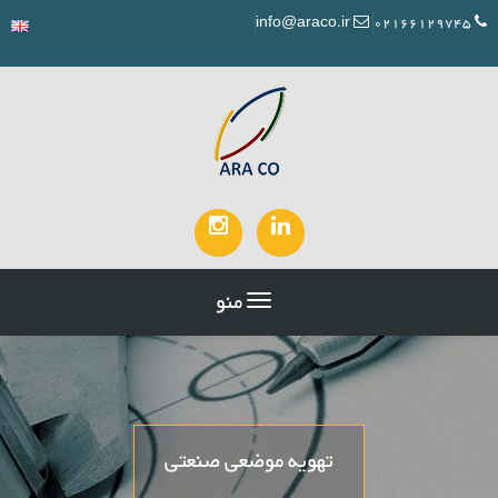
info@araco.ir
02166129745
منو
تهویه موضعی صنعتی