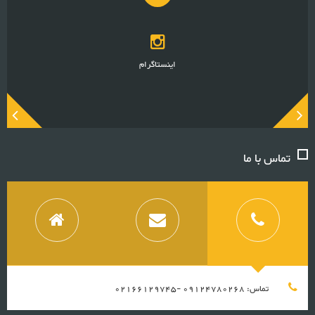
اینستاگرام
تماس با ما
تماس: 09124780268 -02166129745