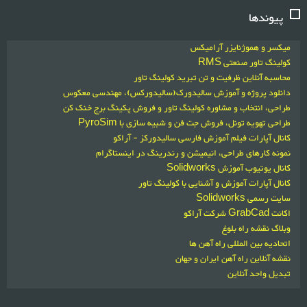
پیوندها
میکسر و هموژنایزر آرامیکس
کولینگ تاور صنعتی RMS
محاسبه آنلاین ظرفیت و تن تبرید کولینگ تاور
دانلود پروژه و آموزش سالیدورک(سالیدورکس)، مهندسی معکوس
طراحی، انتخاب و مشاوره کولینگ تاور و فروش پکینگ برج خنک کن
طراحی تهویه تونل، فروش جت فن و شبیه سازی با PyroSim
کانال آپارات فیلم آموزش فارسی سالیدورکز - آراکو
نمونه کارهای طراحی، انیمیشن و رندرینگ در اینستاگرام
کانال یوتیوب آموزش Solidworks
کانال آپارات آموزش و آشنایی با کولینگ تاور
سایت رسمی Solidworks
اکانت GrabCad شرکت آراکو
وبلاگ نقشه راه بلوغ
اتحادیه بین المللی راه آهن ها
نقشه آنلاین راه آهن ایران و جهان
تبدیل واحد آنلاین