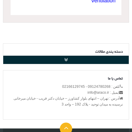
Ventilation
دسته بندی مقالات
تماس با ما
تلفن : 09124780268 - 02166129745
ایمیل : info@araco.ir
آدرس : تهران – انتهای بلوار کشاورز – خیابان دکتر قریب - خیابان میرخانی
نرسیده به میدان توحید - پلاک 192 – واحد 3