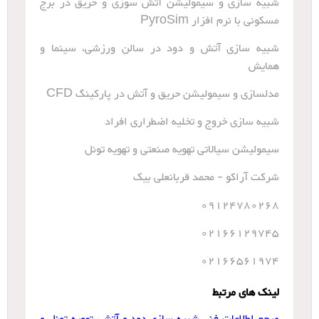
شبیه سازی و سیمولیشن آتش سوزی و حریق در برج
مسکونی با نرم افزار PyroSim
شبیه سازی آتش و دود در سالن ورزشی، سینما و
همایش
مدلسازی و سیمولیشن حریق و آتش در پارکینگ CFD
شبیه سازی خروج و تخلیه اضطراری افراد
سیمولیشن سیالاتی تهویه صنعتی و تهویه تونل
شرکت آراکو - محمد قربانعلی بیک
09124780268
02166129745
02166561974
لینک های مرتبط