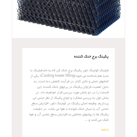
پکینگ برج خنک کننده
فیلینگ کولینگ تاور پکینگ برج خنک کن که به نام فیلینگ یا
مدیا هم شناخته می شود(Cooling tower filling) یکی از
المانهای اصلی و تاثیر گذار در فرآیند کاهش دما است. به
دلیل اهمیت فراوان پکینگ در برجهای خنک کننده، این
قسمت را در دو بخش مورد بررسی قرار خواهیم داد. در
بخش اول به بررسی عملکرد و انواع پکینگ از نظر جنس می
پردازیم. وظیفه اصلی پکینگ در کولینگ تاور، افزایش سطح
تماس آب یا سیال خنک شونده با هوا می باشد. در حقیقت
پکینگ ها با روشهای مختلفی به افزایش سطح تماس آب و هوا
کمک می کنند و ...
ادامه