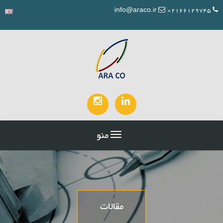
info@araco.ir
02166129745
منو
مقالات