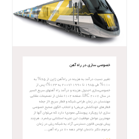
خصوصی سازی در راه آهن
تغییر نسبت درآمد به هزینه در راه‌آهن ژاپن از 65% به
110% طی 1985 تا 1990 (2007 به 123%) پس از
خصوصی­‌سازی (جدول هزینه و درآمد راه آهنهای سریع السیر
در سال 2007 UIC، صفحه 102) نشان از تصمیمات عقلایی
مهندسان در زمان طراحی شبکه و قطار سریع (از جمله
قطارهای خودکشش عریض) و انتخاب الگوی صحیح خصوصی
سازی (با رویکرد پیوستگی عمودی) دارد که می‌توان آنها از
مهمترین عوامل موفقیت این تجربه استثنایی برشمرد. هرچند
پیش نویس قانون دسترسی آزاد به شبکه ریلی در زمان
مرحوم دکتر دادمان اواخر دهه 70 در راه آهن ...