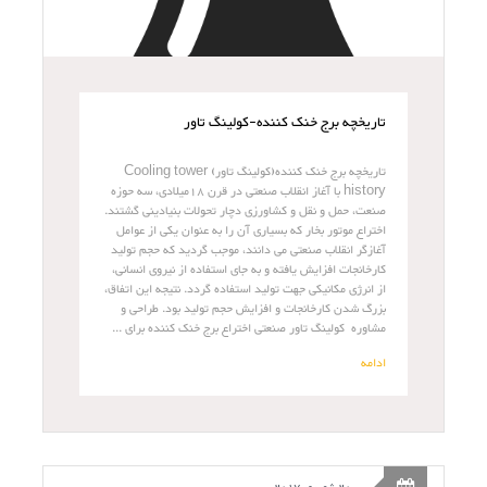
تاریخچه برج خنک کننده-کولینگ تاور
تاریخچه برج خنک کننده(کولینگ تاور) Cooling tower
history با آغاز انقلاب صنعتی در قرن 18میلادی، سه حوزه
صنعت، حمل و نقل و کشاورزی دچار تحولات بنیادینی گشتند.
اختراع موتور بخار که بسیاری آن را به عنوان یکی از عوامل
آغازگر انقلاب صنعتی می دانند، موجب گردید که حجم تولید
کارخانجات افزایش یافته و به جای استفاده از نیروی انسانی،
از انرژی مکانیکی جهت تولید استفاده گردد. نتیجه این اتفاق،
بزرگ شدن کارخانجات و افزایش حجم تولید بود. طراحی و
مشاوره کولینگ تاور صنعتی اختراع برج خنک کننده برای ...
ادامه