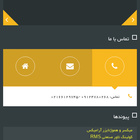
تماس با ما
تماس: 09124780268 -02166129745
پیوندها
میکسر و هموژنایزر آرامیکس
کولینگ تاور صنعتی RMS