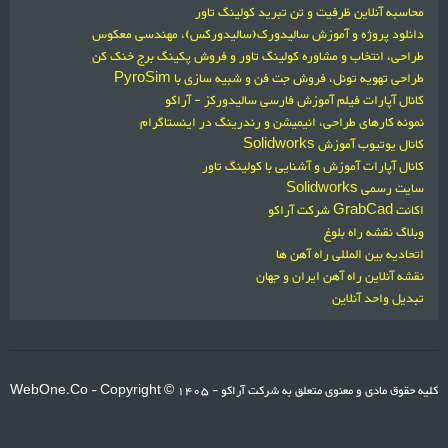
محاسبه آنلاین ظرفیت و تن تبرید کولینگ تاور
دانلود پروژه و آموزش سالیدورک(سالیدورکس)، مهندسی معکوس
طراحی، انتخاب و مشاوره کولینگ تاور و فروش پکینگ برج خنک کن
طراحی تهویه تونل، فروش جت فن و شبیه سازی با PyroSim
کانال آپارات فیلم آموزش فارسی سالیدورکز - آراکو
نمونه کارهای طراحی، انیمیشن و رندرینگ در اینستاگرام
کانال یوتیوب آموزش Solidworks
کانال آپارات آموزش و آشنایی با کولینگ تاور
سایت رسمی Solidworks
اکانت GrabCad شرکت آراکو
وبلاگ نقشه راه بلوغ
اتحادیه بین المللی راه آهن ها
نقشه آنلاین راه آهن ایران و جهان
تبدیل واحد آنلاین
کلیه حقوق مادی و معنوی متعلق به شرکت آراکو
1405 -
- Copyright ©
WebOne.Co