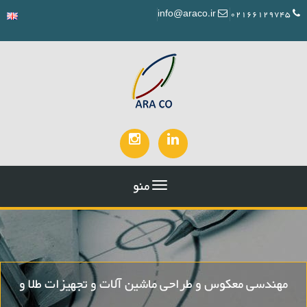
info@araco.ir
02166129745
منو
مهندسی معکوس و طراحی ماشین آلات و تجهیزات طلا و