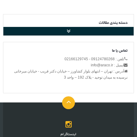
دسته بندی مقالات
تماس با ما
تلفن : 09124780268 - 02166129745
ایمیل : info@araco.ir
آدرس : تهران – انتهای بلوار کشاورز – خیابان دکتر قریب - خیابان میرخانی
نرسیده به میدان توحید - پلاک 192 – واحد 3
اینستاگرام