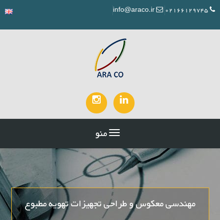
info@araco.ir
02166129745
منو
مهندسی معکوس و طراحی تجهیزات تهویه مطبوع