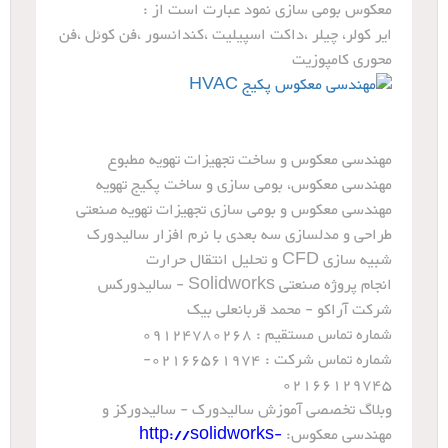
معکوس بومی سازی نمود عبارت است از :
ایر کولر، چیلر ،داکت اسپیلیت ،کندانسور ،فن کوئل ،فن
محوری کامپوزیت
مهندسی معکوس و ساخت تجهیزات تهویه مطبوع
مهندسی معکوس، بومی سازی و ساخت پکیج تهویه
مهندسی معکوس و بومی سازی تجهیزات تهویه صنعتی
طراحی و مدلسازی سه بعدی با نرم افزار سالیدورک
شبیه سازی CFD و تحلیل انتقال حرارت
انجام پروژه صنعتی Solidworks - سالیدورکس
شرکت آراکو - محمد قربانعلی بیک
شماره تماس مستقیم : 09124780268
شماره تماس شرکت : 02166561974-
02166129745
وبلاگ تخصصی آموزش سالیدورک - سالیدورکز و
مهندسی معکوس:
http://solidworks-