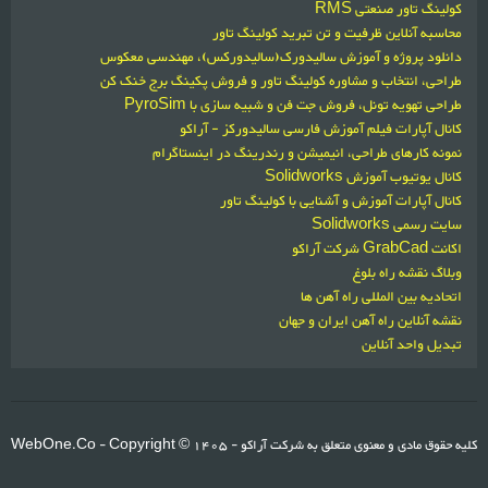
کولینگ تاور صنعتی RMS
محاسبه آنلاین ظرفیت و تن تبرید کولینگ تاور
دانلود پروژه و آموزش سالیدورک(سالیدورکس)، مهندسی معکوس
طراحی، انتخاب و مشاوره کولینگ تاور و فروش پکینگ برج خنک کن
طراحی تهویه تونل، فروش جت فن و شبیه سازی با PyroSim
کانال آپارات فیلم آموزش فارسی سالیدورکز - آراکو
نمونه کارهای طراحی، انیمیشن و رندرینگ در اینستاگرام
کانال یوتیوب آموزش Solidworks
کانال آپارات آموزش و آشنایی با کولینگ تاور
سایت رسمی Solidworks
اکانت GrabCad شرکت آراکو
وبلاگ نقشه راه بلوغ
اتحادیه بین المللی راه آهن ها
نقشه آنلاین راه آهن ایران و جهان
تبدیل واحد آنلاین
کلیه حقوق مادی و معنوی متعلق به شرکت آراکو
1405 -
- Copyright ©
WebOne.Co