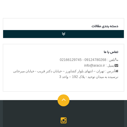
دسته بندی مقالات
تماس با ما
تلفن : 09124780268 - 02166129745
ایمیل : info@araco.ir
آدرس : تهران – انتهای بلوار کشاورز – خیابان دکتر قریب - خیابان میرخانی
نرسیده به میدان توحید - پلاک 192 – واحد 3