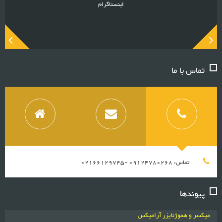
اینستاگرام
تماس با ما
تماس: 09124780268 -02166129745
پیوندها
میکسر و هموژنایزر آرامیکس