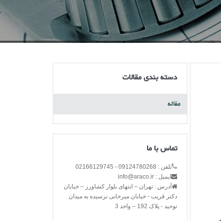
دسته بندی مقالات
مقاله
تماس با ما
تلفن : 09124780268 - 02166129745
ایمیل : info@araco.ir
آدرس : تهران – انتهای بلوار کشاورز – خیابان
دکتر قریب - خیابان میرخانی نرسیده به میدان
توحید - پلاک 192 – واحد 3