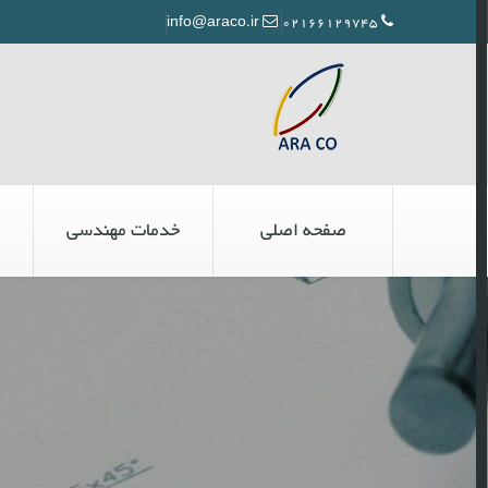
info@araco.ir
02166129745
صفحه اصلی
خدمات مهندسی