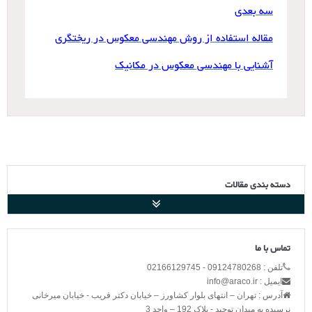
سه بعدی
مقاله استفاده از روش مهندسی معکوس در ریختگری
آشنایی با مهندسی معکوس در مکانیک
دسته بندی مقالات
تماس با ما
تلفن : 09124780268 - 02166129745
ایمیل : info@araco.ir
آدرس : تهران – انتهای بلوار کشاورز – خیابان دکتر قریب - خیابان میرخانی
نرسیده به میدان توحید - پلاک 192 – واحد 3