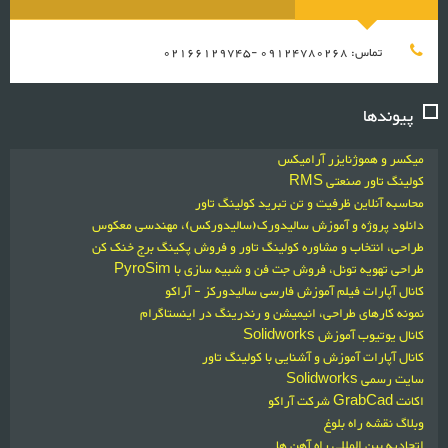
تماس: 09124780268 -02166129745
پیوندها
میکسر و هموژنایزر آرامیکس
کولینگ تاور صنعتی RMS
محاسبه آنلاین ظرفیت و تن تبرید کولینگ تاور
دانلود پروژه و آموزش سالیدورک(سالیدورکس)، مهندسی معکوس
طراحی، انتخاب و مشاوره کولینگ تاور و فروش پکینگ برج خنک کن
طراحی تهویه تونل، فروش جت فن و شبیه سازی با PyroSim
کانال آپارات فیلم آموزش فارسی سالیدورکز - آراکو
نمونه کارهای طراحی، انیمیشن و رندرینگ در اینستاگرام
کانال یوتیوب آموزش Solidworks
کانال آپارات آموزش و آشنایی با کولینگ تاور
سایت رسمی Solidworks
اکانت GrabCad شرکت آراکو
وبلاگ نقشه راه بلوغ
اتحادیه بین المللی راه آهن ها