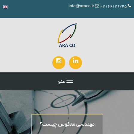
info@araco.ir
02166129745
منو
مهندسی معکوس چیست؟