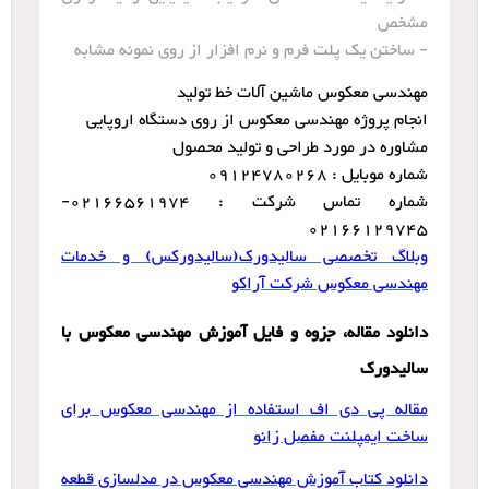
مشخص
- ساختن یک پلت فرم و نرم افزار از روی نمونه مشابه
مهندسی معکوس ماشین آلات خط تولید
انجام پروژه مهندسی معکوس از روی دستگاه اروپایی
مشاوره در مورد طراحی و تولید محصول
شماره موبایل : 09124780268
شماره تماس شرکت : 02166561974-
02166129745
وبلاگ تخصصی سالیدورک(سالیدورکس) و خدمات
مهندسی معکوس شرکت آراکو
دانلود مقاله، جزوه و فایل آموزش مهندسی معکوس با
سالیدورک
مقاله پی دی اف استفاده از مهندسی معکوس برای
ساخت ایمپلنت مفصل زانو
دانلود کتاب آموزش مهندسی معکوس در مدلسازی قطعه