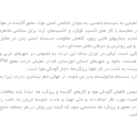
 10 میکرومتر به دلیل راهیابی به سیستم تنفسی، به عنوان شاخص اصلی مواد معلق آلاینده در هوا
 مقایسه با گاز های اکسید گوگرد و اکسیدهای ازت برای سلامتی مخاطره
دید بیماریهای قلبی ریوی، کاهش مقاومت سیستم ایمنی بدن در مقابل
گ و میر زودرس و سرطان نقش عمده‌ای دارد.
گین است. لیکن در ایران منشا این ذرات به خصوص در شهرهای غربی و
جنوبی کشور مانند اهواز، آبادان و ... ریزگرد ها هستند. علاوه بر شهرهای استان خوزستان که در معرض ذرا
ست به شدت در اثر نفوذ ریزگردها، دچار آلودگی هوا است.
وارد سیستم متابولیسم بدن می شوند، از جهاتی خطر بیشتری دارند، زیرا به
.
وص کاهش آلودگی هوا و گازهای آلاینده و ریزگرد ها، ابتدا باید مطالعات
عیت مورد نظر انجام داد و حتی جهت و شدت متوسط جریان باد غالب را
رات معلق و ریزگرد ها شناسایی نمود که البته این روش در هر منطقه، نتایج
اشد.