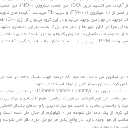
ویژه احتراق، به محیط وارد می‌شوند و شامل پنج گاز آلاینده منو اکسید کربن (CO)، دی‌ اکسید نیتروژن (NO2)، دی‌ اک
گوگرد و اکسید گوگرد (SO2)، ذرات معلق با قطر کمتر از 10 میکرون (PM-10) و سرب Pb می‌باشد. آلاینده‌ های ثانوی
هوا به موادی اطلاق می‌شود که در اثر فعل و انفعالات موجود در جو زمین بوجود می‌آید و در این گروه می‌توان از از
لودگی هوا در کلان شهر ها و شهر های بزرگ مانند تهران، اصفهان، مشهد،
 به ارائه توضیحات تکمیلی در خصوص گازها و عوامل آلاینده به صورت اجمالی
می پردازیم. در ابتدا این بخش توضیحی در خصوص واحد PPM - پی پی ام - که به عنوان واحد اندازه گیری آلاینده ها
Part Per  به معنی واحد در میلیون می باشد. همانطور که درصد جهت تعریف واحد در صد می
قسمت در واحد سنجش یک کمیت بدون بعد است. کمیت بدون بعد (Dimensionless quantity) در تحلیل ابعادی ب
خص باشد. این نوع کمیت‌ها در فیزیک، ریاضی، علوم اقتصادی و مهندسی به
میت با واحدهای مشابه یا نسبت دو عبارت جبری با واحدهای یکسان تشکیل
می‌شود. برای مثال مفهوم 2 PPM، یعنی 2 میلی گرم از یک ماده حل شونده در 2 کیلوگرم از حلال حل شده است 
نتی متر مکعب از یک گاز معین در 2 متر مکعب از هوا وجود دارد. در واقع یکای هر دو جزء مورد نظر (حل شونده و