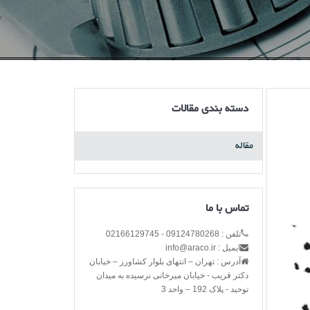
دسته بندی مقالات
مقاله
تماس با ما
تلفن : 09124780268 - 02166129745
ایمیل : info@araco.ir
آدرس : تهران – انتهای بلوار کشاورز – خیابان
دکتر قریب - خیابان میرخانی نرسیده به میدان
توحید - پلاک 192 – واحد 3