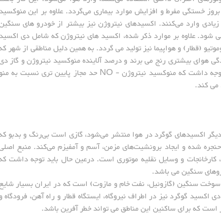
روز خستگی مفرط و افزایش موارد بیماری می‌گردد. علاوه بر این منوکسید
یادی وارد می‌کنند. اکسیدهای نیتروژن نیز بیشتر از خودرو های سنگین
می شود. علاوه بر موارد ذکر شده، اکسید های نیتروژن که شامل دی اکسید
تیو (قطار) و هواپیما نیز تولید می گردد. به همین دلیل مناطقی از شهر که
دگی هوای بیشتری رنج می برند و درصد آلاینده منوکسید نیتروژن و گاز دی
اکسید نیتروژن در آنها به شدت بالا است. باید توجه داشت که منوکسید نیتروژن - NO حد مجاز پایین تری نسبت به من
سید گوگرد (SO2)که بیشتر از دیگر اکسیدهای گوگرد در هوا منتشر می‌شود، گازی است بی‌رنگ و بدبو که
جره شده و ایجاد برونشیت‌های مزمن، آسم و آمفیزم می‌کند. منبع اصلی
ل، کارخانجات و وسایل نقلیه موتوری است. درعین حال باید توجه داشت که
دروهای سنگین می باشد.
 سوخت سنگین (گازوئیل، نفت خام و مازوت) است که در ایران بسیار شایع
دی اکسید گوگرد نیز در اطراف نیروگاه، ایستگاه قطار و راه آهن، فرودگاه و
ر است که برای ساکنین این مناطق می تواند خطر آفرین باشد.