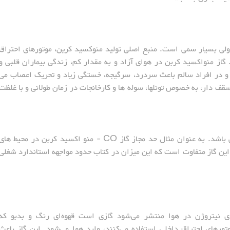
و ولی بسیار سمی است. منبع اصلی تولید منوکسید کرین، موتورهای احتراق
از منواکسید کربن در هوای آزاد و به مقدار کم، زندگی بیماران قلبی و
 و در افراد سالم باعث سردرد، سرگیجه، خستگی زیاد و تحریک اعصاب می
ای در بسته و سقف دار، به خصوص تونلها، سوله ها و کارخانجات در زمان طولانی و با غلظت
حد مجاز گاز CO ، بسته به نوع محیط متفاوت می باشد. به عنوان مثال حد مجاز گاز CO - منو اکسید کربن در محیط ها
این گاز متفاوت است که این میزان در کتاب حدود مواجهه استاندارد شغلی
ای نیتروژن در هوا منتشر می‌شود گازی است قهوه‌ای رنگ و بدبو که
تورهای احتراق داخلی استفاده می‌کنند، وارد هوا می‌شود. این گاز باعث