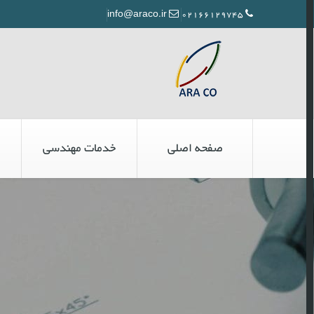
info@araco.ir
02166129745
صفحه اصلی
خدمات مهندسی