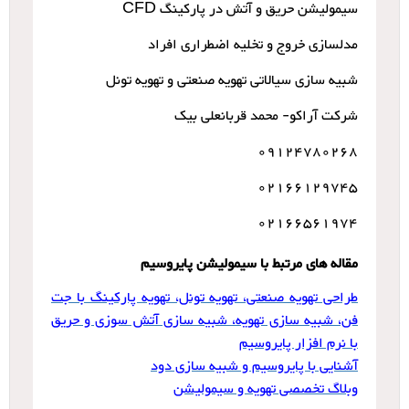
سیمولیشن حریق و آتش در پارکینگ CFD
مدلسازی خروج و تخلیه اضطراری افراد
شبیه سازی سیالاتی تهویه صنعتی و تهویه تونل
شرکت آراکو- محمد قربانعلی بیک
09124780268
02166129745
02166561974
مقاله های مرتبط با سیمولیشن پایروسیم
طراحی تهویه صنعتی، تهویه تونل، تهویه پارکینگ با جت
فن، شبیه سازی تهویه، شبیه سازی آتش سوزی و حریق
با نرم افزار پایروسیم
آشنایی با پایروسیم و شبیه سازی دود
وبلاگ تخصصی تهویه
و سیمولیشن