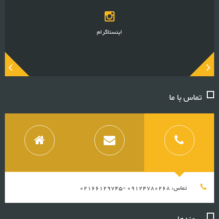
اینستاگرام
تماس با ما
تماس: 09124780268 -02166129745