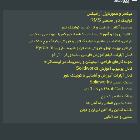
پیوندها
میکسر و هموژنایزر آرامیکس
کولینگ تاور صنعتی RMS
محاسبه آنلاین ظرفیت و تن تبرید کولینگ تاور
دانلود پروژه و آموزش سالیدورک(سالیدورکس)، مهندسی معکوس
طراحی، انتخاب و مشاوره کولینگ تاور و فروش پکینگ برج خنک کن
طراحی تهویه تونل، فروش جت فن و شبیه سازی با PyroSim
کانال آپارات فیلم آموزش فارسی سالیدورکز - آراکو
نمونه کارهای طراحی، انیمیشن و رندرینگ در اینستاگرام
کانال یوتیوب آموزش Solidworks
کانال آپارات آموزش و آشنایی با کولینگ تاور
سایت رسمی Solidworks
اکانت GrabCad شرکت آراکو
وبلاگ نقشه راه بلوغ
اتحادیه بین المللی راه آهن ها
نقشه آنلاین راه آهن ایران و جهان
تبدیل واحد آنلاین