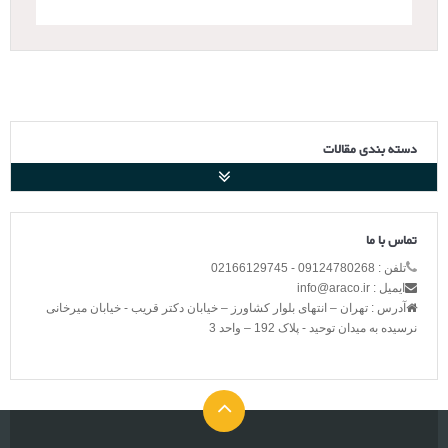
دسته بندی مقالات
تماس با ما
تلفن : 09124780268 - 02166129745
ایمیل : info@araco.ir
آدرس : تهران – انتهای بلوار کشاورز – خیابان دکتر قریب - خیابان میرخانی
نرسیده به میدان توحید - پلاک 192 – واحد 3