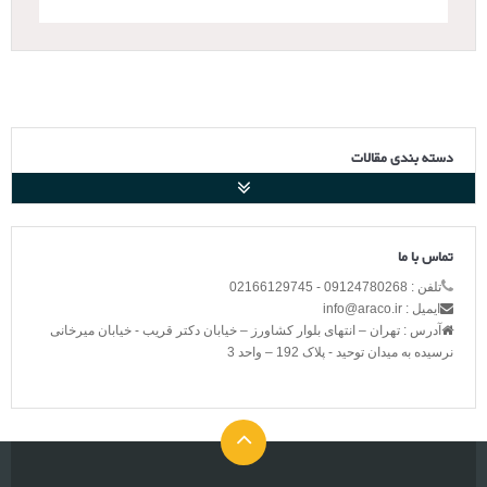
دسته بندی مقالات
تماس با ما
تلفن : 09124780268 - 02166129745
ایمیل : info@araco.ir
آدرس : تهران – انتهای بلوار کشاورز – خیابان دکتر قریب - خیابان میرخانی
نرسیده به میدان توحید - پلاک 192 – واحد 3