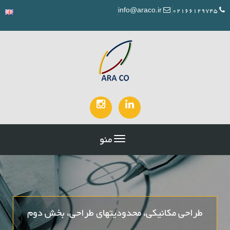
info@araco.ir
02166129745
منو
طراحی مکانیکی، محدودیتهای طراحی، بخش دوم