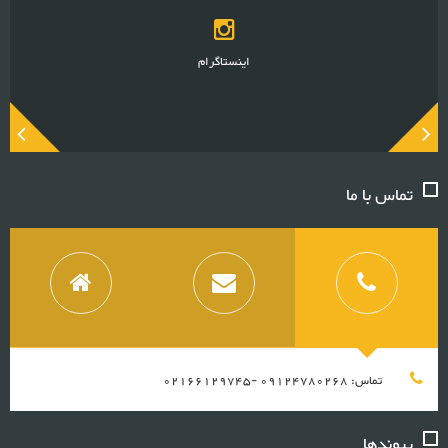
اینستاگرام
تماس با ما
تماس: 09124780268 -02166129745
پیوندها