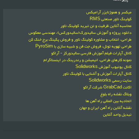
میکسر و هموژنایزر آرامیکس
کولینگ تاور صنعتی RMS
محاسبه آنلاین ظرفیت و تن تبرید کولینگ تاور
دانلود پروژه و آموزش سالیدورک(سالیدورکس)، مهندسی معکوس
طراحی، انتخاب و مشاوره کولینگ تاور و فروش پکینگ برج خنک کن
طراحی تهویه تونل، فروش جت فن و شبیه سازی با PyroSim
کانال آپارات فیلم آموزش فارسی سالیدورکز - آراکو
نمونه کارهای طراحی، انیمیشن و رندرینگ در اینستاگرام
کانال یوتیوب آموزش Solidworks
کانال آپارات آموزش و آشنایی با کولینگ تاور
سایت رسمی Solidworks
اکانت GrabCad شرکت آراکو
وبلاگ نقشه راه بلوغ
اتحادیه بین المللی راه آهن ها
نقشه آنلاین راه آهن ایران و جهان
تبدیل واحد آنلاین