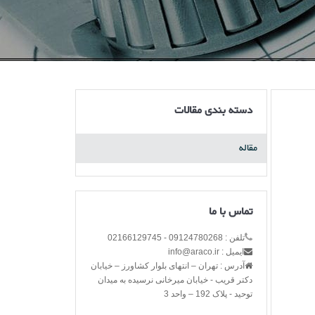
دسته بندی مقالات
مقاله
تماس با ما
تلفن : 09124780268 - 02166129745
ایمیل : info@araco.ir
آدرس : تهران – انتهای بلوار کشاورز – خیابان
دکتر قریب - خیابان میرخانی نرسیده به میدان
توحید - پلاک 192 – واحد 3