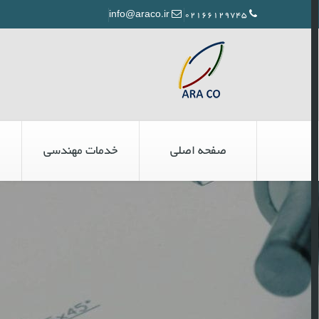
info@araco.ir
02166129745
صفحه اصلی
خدمات مهندسی