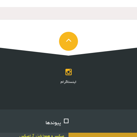
اینستاگرام
پیوندها
میکسر و هموژنایزر آرامیکس