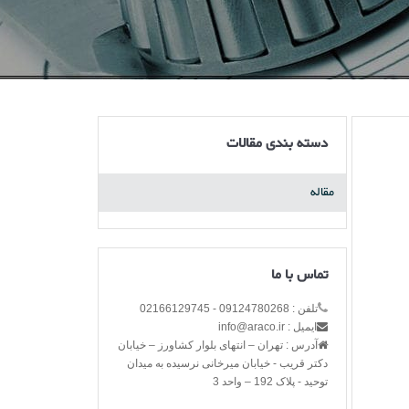
دسته بندی مقالات
مقاله
تماس با ما
تلفن : 09124780268 - 02166129745
ایمیل : info@araco.ir
آدرس : تهران – انتهای بلوار کشاورز – خیابان
دکتر قریب - خیابان میرخانی نرسیده به میدان
توحید - پلاک 192 – واحد 3