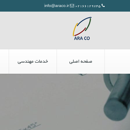
info@araco.ir
02166129745
صفحه اصلی
خدمات مهندسی