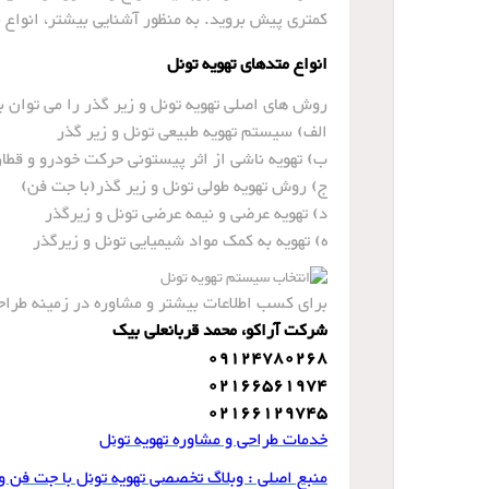
کمتری پیش بروید. به منظور آشنایی بیشتر، انواع 
انواع متدهای تهویه تونل
روش های اصلی تهویه تونل و زیر گذر را می توان ب
الف) سیستم تهویه طبیعی تونل و زیر گذر
ب) تهویه ناشی از اثر پیستونی حرکت خودرو و قطار
ج) روش تهویه طولی تونل و زیر گذر(با جت فن)
د) تهویه عرضی و نیمه عرضی تونل و زیرگذر
ه) تهویه به کمک مواد شیمیایی تونل و زیرگذر
برای کسب اطلاعات بیشتر و مشاوره در زمینه طراحی
شرکت آراکو، محمد قربانعلی بیک
09124780268
02166561974
02166129745
خدمات طراحی و مشاوره تهویه تونل
منبع اصلی : وبلاگ تخصصی تهویه تونل با جت فن و 