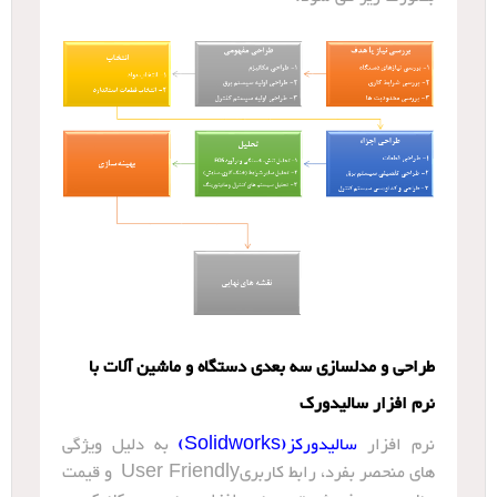
طراحی و مدلسازی سه بعدی دستگاه و ماشین آلات با
نرم افزار سالیدورک
نرم افزار
سالیدورکز(Solidworks
)
به دلیل ویژگی
های منحصر بفرد، رابط کاربریUser Friendly و قیمت