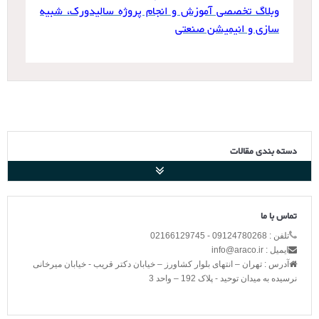
وبلاگ تخصصی آموزش و انجام پروژه سالیدورک، شبیه
سازی و انیمیشن صنعتی
دسته بندی مقالات
تماس با ما
تلفن : 09124780268 - 02166129745
ایمیل : info@araco.ir
آدرس : تهران – انتهای بلوار کشاورز – خیابان دکتر قریب - خیابان میرخانی
نرسیده به میدان توحید - پلاک 192 – واحد 3