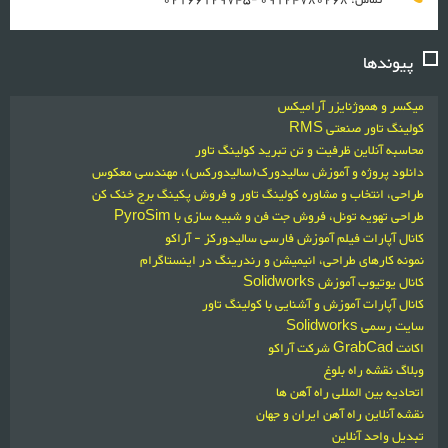
پیوندها
میکسر و هموژنایزر آرامیکس
کولینگ تاور صنعتی RMS
محاسبه آنلاین ظرفیت و تن تبرید کولینگ تاور
دانلود پروژه و آموزش سالیدورک(سالیدورکس)، مهندسی معکوس
طراحی، انتخاب و مشاوره کولینگ تاور و فروش پکینگ برج خنک کن
طراحی تهویه تونل، فروش جت فن و شبیه سازی با PyroSim
کانال آپارات فیلم آموزش فارسی سالیدورکز - آراکو
نمونه کارهای طراحی، انیمیشن و رندرینگ در اینستاگرام
کانال یوتیوب آموزش Solidworks
کانال آپارات آموزش و آشنایی با کولینگ تاور
سایت رسمی Solidworks
اکانت GrabCad شرکت آراکو
وبلاگ نقشه راه بلوغ
اتحادیه بین المللی راه آهن ها
نقشه آنلاین راه آهن ایران و جهان
تبدیل واحد آنلاین