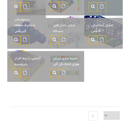
تحلیل تنش و
سیمولیشن
تحلیل استاتیکی
تحلیل استراکچر
استاتیک محفظه
کانکس
دستگاه
گیربکس
شبیه سازی جریان
آشنایی با نرم افزار
هوای خشک کن آجر
پایروسیم
1