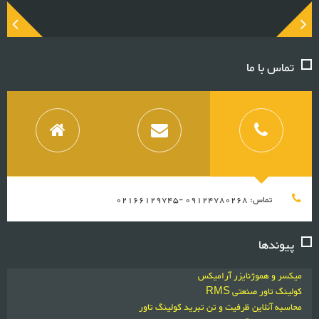
تماس با ما
تماس: 09124780268 -02166129745
پیوندها
میکسر و هموژنایزر آرامیکس
کولینگ تاور صنعتی RMS
محاسبه آنلاین ظرفیت و تن تبرید کولینگ تاور