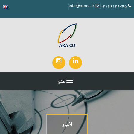
info@araco.ir
02166129745
منو
اخبار