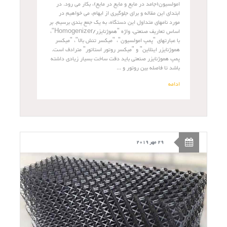
امولسیون(جامد در مایع و مایع در مایع)، بکار می رود. در
ابتدای این مقاله و برای جلوگیری از ابهام، می خواهیم در
مورد نامهای متداول این دستگاه، به یک جمع بندی برسیم. بر
اساس تعاریف صنعتی، واژه "هموژنایزر/Homogenizer"،
با عبارتهای "پمپ امولسیون"، "میکسر تنش بالا"، "میکسر
هموژنایزر اینلاین" و "میکسر روتور استاتور" مترادف است.
پمپ هموژنایزر صنعتی باید دقت ساخت بسیار زیادی داشته
باشد تا فاصله بین روتور و ...
ادامه
29 مهر 2019