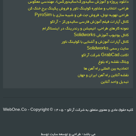
دانلود پروژه و آموزش سالیدورک(سالیدورکس)، مهندسی معکوس
طراحی، انتخاب و مشاوره کولینگ تاور و فروش پکینگ برج خنک کن
طراحی تهویه تونل، فروش جت فن و شبیه سازی با PyroSim
کانال آپارات فیلم آموزش فارسی سالیدورکز - آراکو
نمونه کارهای طراحی، انیمیشن و رندرینگ در اینستاگرام
کانال یوتیوب آموزش Solidworks
کانال آپارات آموزش و آشنایی با کولینگ تاور
سایت رسمی Solidworks
اکانت GrabCad شرکت آراکو
وبلاگ نقشه راه بلوغ
اتحادیه بین المللی راه آهن ها
نقشه آنلاین راه آهن ایران و جهان
تبدیل واحد آنلاین
کلیه حقوق مادی و معنوی متعلق به شرکت آراکو
1405 -
- Copyright ©
WebOne.Co
می باشد- طراحی و توسعه سایت توسط