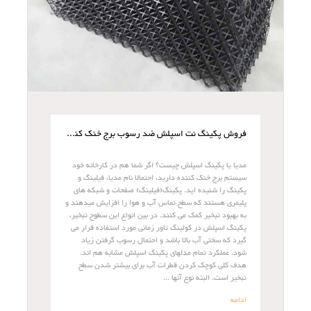
فروش پکینگ نت اسپلش ضد رسوب برج خنک کننده
مدیا یا پکینگ اسپلش چیست؟ اگر شما هم در کارخانه خود
سیستم برج خنک کننده دارید، احتمالا نام مدیا، فیلینگ و
پکینگ را شنیده اید. پکینگ(فیلینگ) صفحات و شبکه های
پلیمری هستند که سطح تماس آب و هوا را افزایش میدهند و
به بهبود تبخیر کمک می کنند. در بین انواع این سطوح تبخیر،
پکینگ اسپلش در کولینگ تاور زمانی مورد استفاده قرار می
گیرد که سختی آب بالا باشد و احتمال رسوب گرفتن زیاد
شود. عملکرد تمام مدلهای پکینگ اسپلش مشابه هم اند.
هدف کلی کوچک کردن قطرات آب برای بیشتر شدن سطح
تبخیر است. البته نوع آنها ...
ادامه