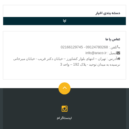
دسته بندی اخبار
تماس با ما
تلفن : 09124780268 - 02166129745
ایمیل : info@araco.ir
آدرس : تهران – انتهای بلوار کشاورز – خیابان دکتر قریب - خیابان میرخانی
نرسیده به میدان توحید - پلاک 192 – واحد 3
اینستاگرام