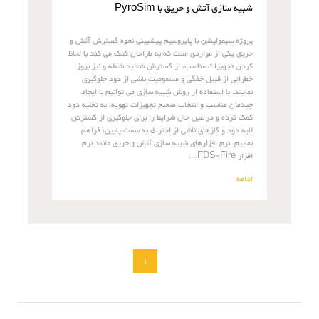
شبیه سازی آتش و حریق با PyroSim
پروژه سیمولیشن با پایروسیم پیشبینی نحوه گسترش آتش و
حریق یکی از مواردی است که به طراحان کمک می کند با لحاظ
کردن تجهیزات مناسب، از گسترش شدید شعله و نیز بروز
خطراتی از قبیل خفگی و مسمومیت ناشی از دود جلوگیری
نمایند. با استفاده از روش شبیه سازی می توانیم با ایجاد
چیدمان مناسب و انتخاب صحیح تجهیزات تهویه، به تخلیه دود
کمک کرده و در عین حال شرایط را برای جلوگیری از گسترش
لایه دود و گازهای ناشی از احتراق به سمت پایین، فراهم
نماییم. نرم افزارهای شبیه سازی آتش و حریق مانند نرم
افزار FDS-Fire ...
ادامه
1