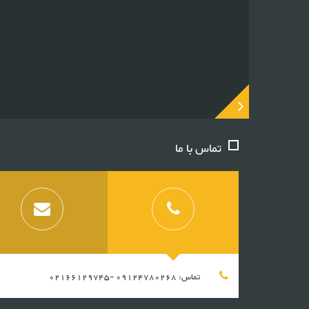
تماس با ما
تماس: 09124780268 -02166129745