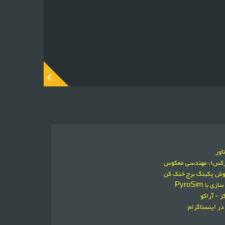
اور
ورکس)، مهندسی معکوس
فروش پکینگ برج خنک کن
 PyroSim
 - آراکو
در اینستاگرام