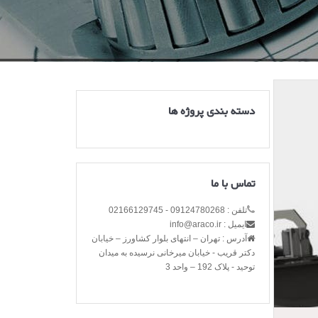
دسته بندی پروژه ها
تماس با ما
تلفن : 09124780268 - 02166129745
ایمیل : info@araco.ir
آدرس : تهران – انتهای بلوار کشاورز – خیابان
دکتر قریب - خیابان میرخانی نرسیده به میدان
توحید - پلاک 192 – واحد 3