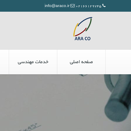
info@araco.ir
02166129745
صفحه اصلی
خدمات مهندسی