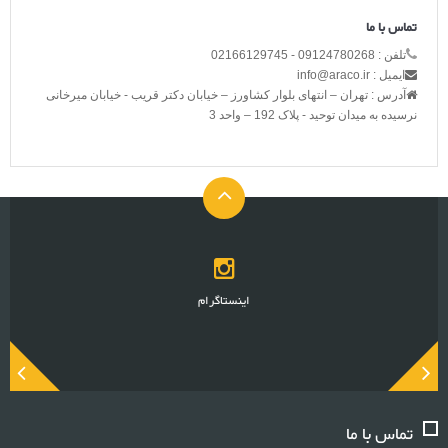
تماس با ما
تلفن : 09124780268 - 02166129745
ایمیل : info@araco.ir
آدرس : تهران – انتهای بلوار کشاورز – خیابان دکتر قریب - خیابان میرخانی
نرسیده به میدان توحید - پلاک 192 – واحد 3
اینستاگرام
تماس با ما