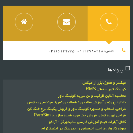
تماس: 09124780268 -02166129745
پیوندها
میکسر و هموژنایزر آرامیکس
کولینگ تاور صنعتی RMS
محاسبه آنلاین ظرفیت و تن تبرید کولینگ تاور
دانلود پروژه و آموزش سالیدورک(سالیدورکس)، مهندسی معکوس
طراحی، انتخاب و مشاوره کولینگ تاور و فروش پکینگ برج خنک کن
طراحی تهویه تونل، فروش جت فن و شبیه سازی با PyroSim
کانال آپارات فیلم آموزش فارسی سالیدورکز - آراکو
نمونه کارهای طراحی، انیمیشن و رندرینگ در اینستاگرام