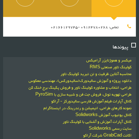
تماس: 09124780268 -02166129745
پیوندها
میکسر و هموژنایزر آرامیکس
کولینگ تاور صنعتی RMS
محاسبه آنلاین ظرفیت و تن تبرید کولینگ تاور
دانلود پروژه و آموزش سالیدورک(سالیدورکس)، مهندسی معکوس
طراحی، انتخاب و مشاوره کولینگ تاور و فروش پکینگ برج خنک کن
طراحی تهویه تونل، فروش جت فن و شبیه سازی با PyroSim
کانال آپارات فیلم آموزش فارسی سالیدورکز - آراکو
نمونه کارهای طراحی، انیمیشن و رندرینگ در اینستاگرام
کانال یوتیوب آموزش Solidworks
کانال آپارات آموزش و آشنایی با کولینگ تاور
سایت رسمی Solidworks
اکانت GrabCad شرکت آراکو