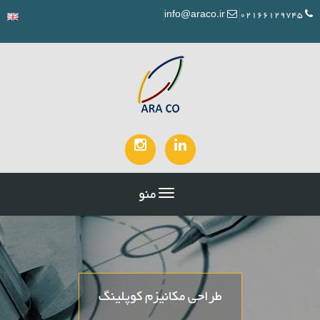
info@araco.ir
02166129745
منو
طراحی مکانیزم کوپلینگ