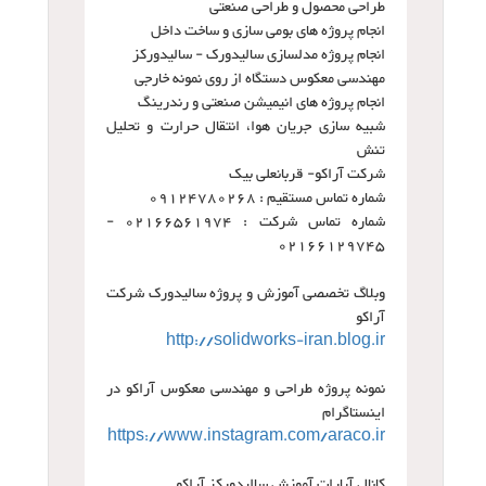
طراحی محصول و طراحی صنعتی
انجام پروژه های بومی سازی و ساخت داخل
انجام پروژه مدلسازی سالیدورک - سالیدورکز
مهندسی معکوس دستگاه از روی نمونه خارجی
انجام پروژه های انیمیشن صنعتی و رندرینگ
شبیه سازی جریان هوا، انتقال حرارت و تحلیل
تنش
شرکت آراکو- قربانعلی بیک
شماره تماس مستقیم : 09124780268
شماره تماس شرکت : 02166561974 -
02166129745
وبلاگ تخصصی آموزش و پروژه سالیدورک شرکت
آراکو
http://solidworks-iran.blog.ir
نمونه پروژه طراحی و مهندسی معکوس آراکو در
اینستاگرام
https://www.instagram.com/araco.ir
کانال آپارات آموزش سالیدورکز آراکو