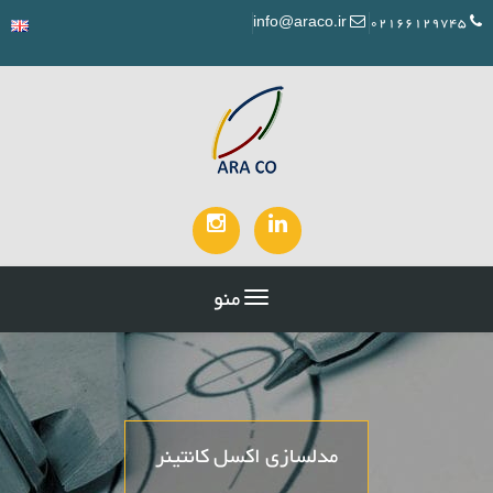
info@araco.ir
02166129745
منو
مدلسازی اکسل کانتینر