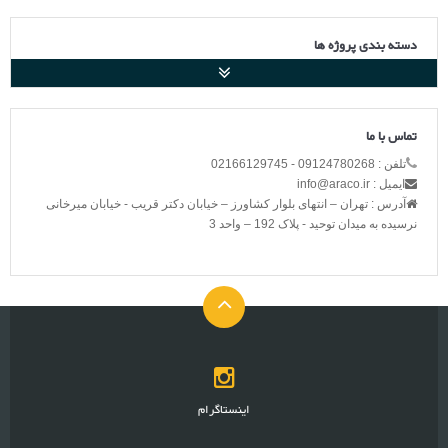
دسته بندی پروژه ها
تماس با ما
تلفن : 09124780268 - 02166129745
ایمیل : info@araco.ir
آدرس : تهران – انتهای بلوار کشاورز – خیابان دکتر قریب - خیابان میرخانی
نرسیده به میدان توحید - پلاک 192 – واحد 3
اینستاگرام