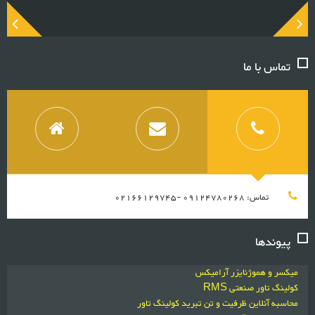
تماس با ما
تماس: 09124780268 -02166129745
پیوندها
میکسر و هموژنایزر آرامیکس
کولینگ تاور صنعتی RMS
محاسبه آنلاین ظرفیت و تن تبرید کولینگ تاور