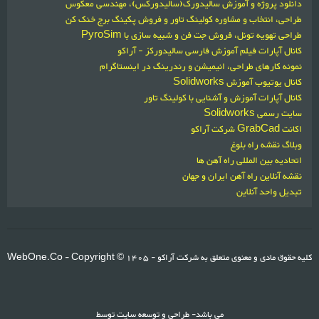
دانلود پروژه و آموزش سالیدورک(سالیدورکس)، مهندسی معکوس
طراحی، انتخاب و مشاوره کولینگ تاور و فروش پکینگ برج خنک کن
طراحی تهویه تونل، فروش جت فن و شبیه سازی با PyroSim
کانال آپارات فیلم آموزش فارسی سالیدورکز - آراکو
نمونه کارهای طراحی، انیمیشن و رندرینگ در اینستاگرام
کانال یوتیوب آموزش Solidworks
کانال آپارات آموزش و آشنایی با کولینگ تاور
سایت رسمی Solidworks
اکانت GrabCad شرکت آراکو
وبلاگ نقشه راه بلوغ
اتحادیه بین المللی راه آهن ها
نقشه آنلاین راه آهن ایران و جهان
تبدیل واحد آنلاین
کلیه حقوق مادی و معنوی متعلق به شرکت آراکو
1405 -
- Copyright ©
WebOne.Co
می باشد- طراحی و توسعه سایت توسط