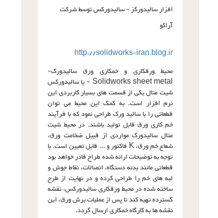
افزار سالیدورکز - سالیدورکس توسط شرکت
آراکو
http://solidworks-iran.blog.ir
محیط ورقکاری و خمکاری ورق سالیدورک-
Solidworks sheet metal - یا سالیدورکس
شیت متال یکی از قسمت های بسیار کاربردی این
نرم افزار است. به کمک این محیط می توان
قطعاتی را با سالید ورک طراحی نمود که با فرآیند
خم کاری ورق قابل تولید باشند. در محیط شیت
متال سالیدورک مواردی از قبیل ضخامت ورق،
شعاع خم ورق، K فاکتور و ... قابل تعیین است. با
توجه به توضیحات ارائه شده طراح قادر خواهد بود
قطعاتی مانند بدنه دستگاه، اتصالات، نقاط جوش و
لبه های خم را طراحی کرده و در نهایت از طرح
ساخته شده در محیط ورقکاری سالیدورکس، نقشه
گسترده تهیه کند تا پس از عملیات برش ورق، این
نقشه ها به کارگاه خمکاری ارسال گردد.