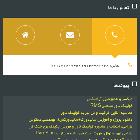
تماس با ما
تماس: 09124780268 -02166129745
پیوندها
میکسر و هموژنایزر آرامیکس
کولینگ تاور صنعتی RMS
محاسبه آنلاین ظرفیت و تن تبرید کولینگ تاور
دانلود پروژه و آموزش سالیدورک(سالیدورکس)، مهندسی معکوس
طراحی، انتخاب و مشاوره کولینگ تاور و فروش پکینگ برج خنک کن
طراحی تهویه تونل، فروش جت فن و شبیه سازی با PyroSim