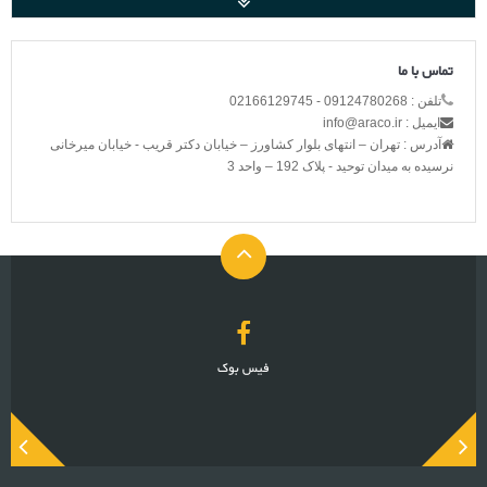
تماس با ما
تلفن : 09124780268 - 02166129745
ایمیل : info@araco.ir
آدرس : تهران – انتهای بلوار کشاورز – خیابان دکتر قریب - خیابان میرخانی
نرسیده به میدان توحید - پلاک 192 – واحد 3
فیس بوک