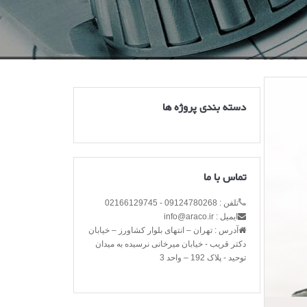
دسته بندی پروژه ها
تماس با ما
تلفن : 09124780268 - 02166129745
ایمیل : info@araco.ir
آدرس : تهران – انتهای بلوار کشاورز – خیابان
دکتر قریب - خیابان میرخانی نرسیده به میدان
توحید - پلاک 192 – واحد 3