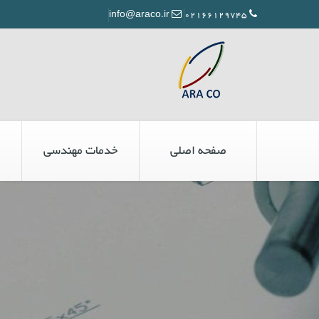
info@araco.ir
02166129745
صفحه اصلی
خدمات مهندسی