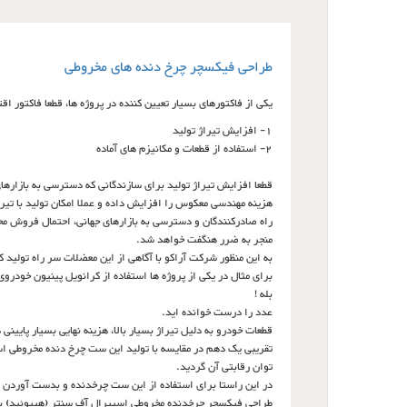
طراحی فیکسچر چرخ دنده های مخروطی
یکی از فاکتورهای بسیار تعیین کننده در پروژه ها، قطعا فاکتور
1- افزایش تیراژ تولید
2- استفاده از قطعات و مکانیزم های آماده
قطعا افزایش تیراژ تولید برای سازندگانی که دسترسی به بازاره
هزینه مهندسی معکوس را افزایش داده و عملا امکان تولید با تی
راه صادرکنندگان و دسترسی به بازارهای جهانی، احتمال فروش محص
منجر به ضرر هنگفت خواهد شد.
به این منظور شرکت آراکو با آگاهی از این معضلات سر راه تولید 
برای مثال در یکی از پروژه ها استفاده از کرانویل پینیون خودروی داخلی منجر به صر
بله !
عدد را درست خوانده اید.
قطعات خودرو به دلیل تیراژ بسیار بالا، هزینه نهایی بسیار پایینی
تقریبی یک دهم در مقایسه با تولید این ست چرخ دنده مخروطی ا
توان رقابتی آن گردید.
در این راستا برای استفاده از این ست چرخدنده و بدست آوردن ن
طراحی فیکسچر چرخدنده مخروطی اسپیرال آف سنتر (هیپوئید) به د