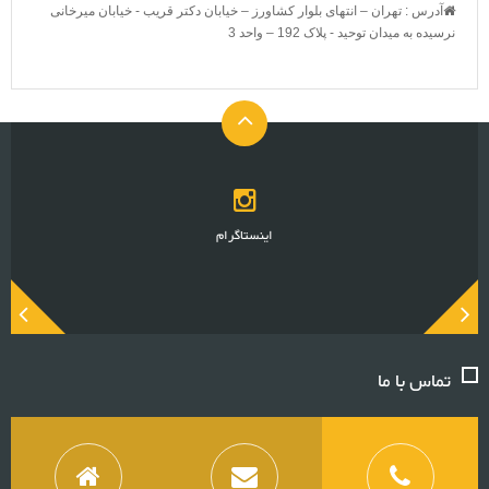
آدرس : تهران – انتهای بلوار کشاورز – خیابان دکتر قریب - خیابان میرخانی
نرسیده به میدان توحید - پلاک 192 – واحد 3
اینستاگرام
تماس با ما