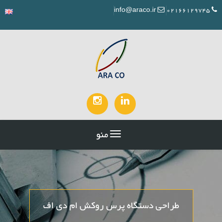
info@araco.ir
02166129745
منو
طراحی دستگاه پرس روکش ام دی اف