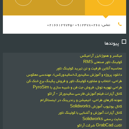
تماس: 09124780268 -02166129745
پیوندها
میکسر و هموژنایزر آرامیکس
کولینگ تاور صنعتی RMS
محاسبه آنلاین ظرفیت و تن تبرید کولینگ تاور
دانلود پروژه و آموزش سالیدورک(سالیدورکس)، مهندسی معکوس
طراحی، انتخاب و مشاوره کولینگ تاور و فروش پکینگ برج خنک کن
طراحی تهویه تونل، فروش جت فن و شبیه سازی با PyroSim
کانال آپارات فیلم آموزش فارسی سالیدورکز - آراکو
نمونه کارهای طراحی، انیمیشن و رندرینگ در اینستاگرام
کانال یوتیوب آموزش Solidworks
کانال آپارات آموزش و آشنایی با کولینگ تاور
سایت رسمی Solidworks
اکانت GrabCad شرکت آراکو