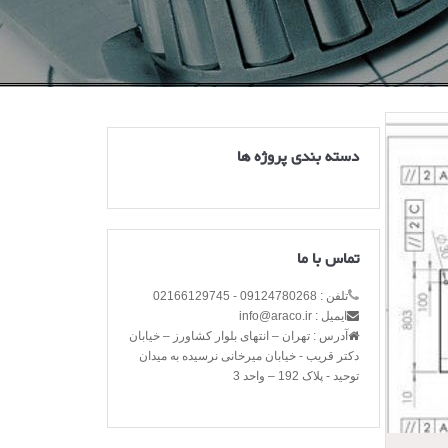
دسته بندی پروژه ها
تماس با ما
تلفن : 09124780268 - 02166129745
ایمیل : info@araco.ir
آدرس : تهران – انتهای بلوار کشاورز – خیابان
دکتر قریب - خیابان میرخانی نرسیده به میدان
توحید - پلاک 192 – واحد 3