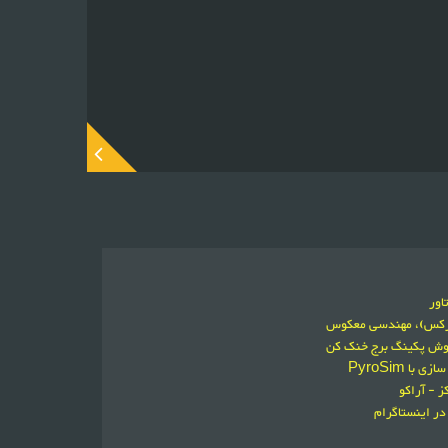
اور
ورکس)، مهندسی معکوس
فروش پکینگ برج خنک کن
 PyroSim
 - آراکو
در اینستاگرام