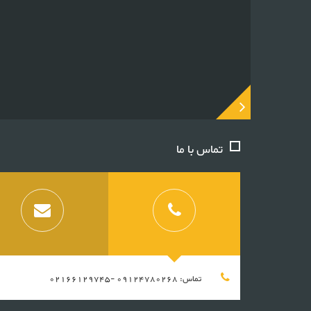
تماس با ما
تماس: 09124780268 -02166129745