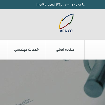
info@araco.ir
02166129745
صفحه اصلی
خدمات مهندسی