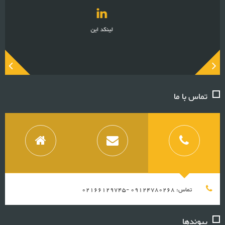
اینستاگرام
تماس با ما
تماس: 09124780268 -02166129745
پیوندها