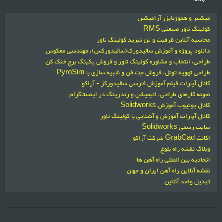
میکسر و هموژنایزر آرامیکس
کولینگ تاور صنعتی RMS
محاسبه آنلاین ظرفیت و تن تبرید کولینگ تاور
دانلود پروژه و آموزش سالیدورک(سالیدورکس)، مهندسی معکوس
طراحی، انتخاب و مشاوره کولینگ تاور و فروش پکینگ برج خنک کن
طراحی تهویه تونل، فروش جت فن و شبیه سازی با PyroSim
کانال آپارات فیلم آموزش فارسی سالیدورکز - آراکو
نمونه کارهای طراحی، انیمیشن و رندرینگ در اینستاگرام
کانال یوتیوب آموزش Solidworks
کانال آپارات آموزش و آشنایی با کولینگ تاور
سایت رسمی Solidworks
اکانت GrabCad شرکت آراکو
وبلاگ نقشه راه بلوغ
اتحادیه بین المللی راه آهن ها
نقشه آنلاین راه آهن ایران و جهان
تبدیل واحد آنلاین