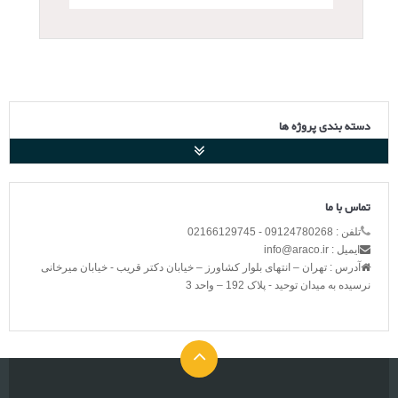
دسته بندی پروژه ها
تماس با ما
تلفن : 09124780268 - 02166129745
ایمیل : info@araco.ir
آدرس : تهران – انتهای بلوار کشاورز – خیابان دکتر قریب - خیابان میرخانی
نرسیده به میدان توحید - پلاک 192 – واحد 3