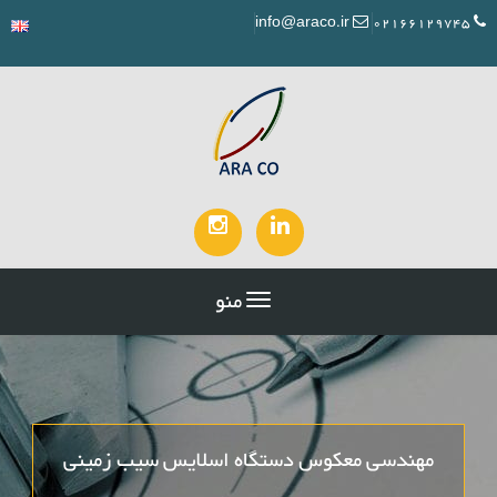
info@araco.ir
02166129745
منو
مهندسی معکوس دستگاه اسلایس سیب زمینی