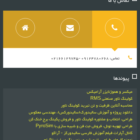
تماس با ما
تماس: 09124780268 -02166129745
پیوندها
میکسر و هموژنایزر آرامیکس
کولینگ تاور صنعتی RMS
محاسبه آنلاین ظرفیت و تن تبرید کولینگ تاور
دانلود پروژه و آموزش سالیدورک(سالیدورکس)، مهندسی معکوس
طراحی، انتخاب و مشاوره کولینگ تاور و فروش پکینگ برج خنک کن
طراحی تهویه تونل، فروش جت فن و شبیه سازی با PyroSim
کانال آپارات فیلم آموزش فارسی سالیدورکز - آراکو
نمونه کارهای طراحی، انیمیشن و رندرینگ در اینستاگرام