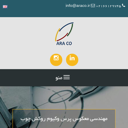
info@araco.ir
02166129745
منو
مهندسی معکوس پرس وکیوم روکش چوب