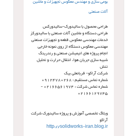
بومی سازی و مهندس معکوس تجهیزات و ماشین
آلات صنعتی
طراحی محصول با سالیدورک-سالیدورکس
طراحی دستگاه و ماشین آلات صنعتی با سالیدورکز
خدمات مهندسی معکوس قطعه و تجهیزات صنعتی
مهندسی معکوس دستگاه از روی نمونه خارجی
انجام پروژه های انیمیشن صنعتی و رندرینگ
شبیه سازی جریان هوا، انتقال حرارت و تحلیل
تنش
شرکت آراکو- قربانعلی بیک
شماره تماس مستقیم :
09124780268
شماره تماس شرکت :
02166561974 -
02166129745
وبلاگ تخصصی آموزش و پروژه سالیدورک شرکت
آراکو
http://solidworks-iran.blog.ir