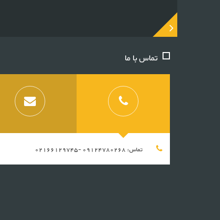
تماس با ما
تماس: 09124780268 -02166129745