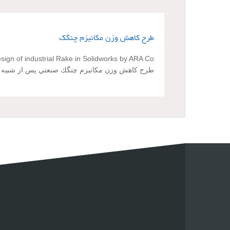
طرح کاهش وزن مکانیزم چنگک
sign of industrial Rake in Solidworks by ARA Co
طرح كاهش وزن مكانيزم چنگك صنعتي پس از شبيه سا