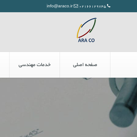
info@araco.ir
02166129745
صفحه اصلی
خدمات مهندسی