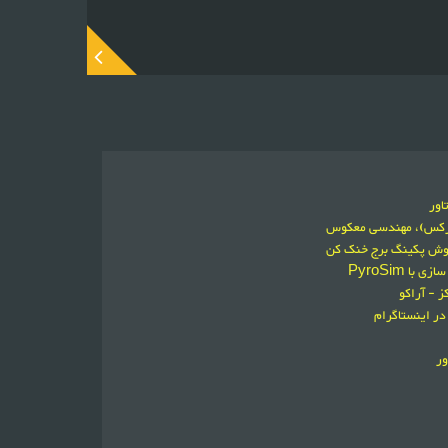
اور
ورکس)، مهندسی معکوس
فروش پکینگ برج خنک کن
 PyroSim
 - آراکو
در اینستاگرام
ور