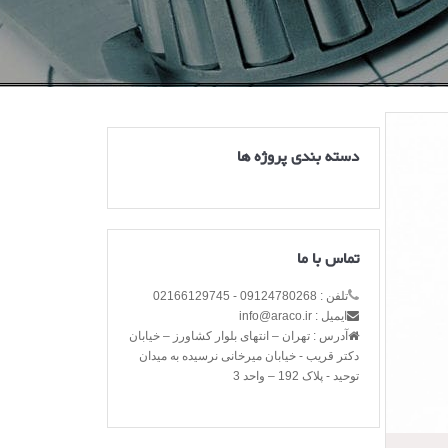
دسته بندی پروژه ها
تماس با ما
تلفن : 09124780268 - 02166129745
ایمیل : info@araco.ir
آدرس : تهران – انتهای بلوار کشاورز – خیابان
دکتر قریب - خیابان میرخانی نرسیده به میدان
توحید - پلاک 192 – واحد 3