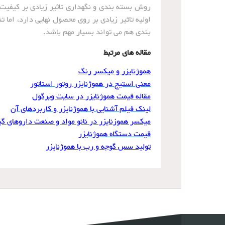
روش بسته بندی و نگهداری تاثیر زیادی بر کیفیت
اولیه تاثیر زیادی بر روی محصول نهایی دارد، اما ت
بندی هم می تواند بسیار مهم باشد.
مقاله های مرتبط
هموژنایزر و میکسر رنگ
معنی استیج در هموژنایزر روتور استاتور
مقاله قیمت هموژنایزر در سایت ویرگول
لینک فیلم آشنایی با هموژنایزر و کاربردهای آن
میکسر هموزنایزر در نانو مواد و صنعت داروهای گی
قیمت دستگاه هموژنایزر
تولید سس گوجه و رب با هموژنایزر