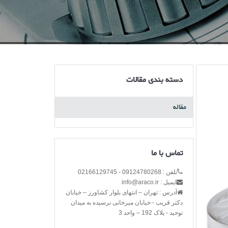
دسته بندی مقالات
مقاله
تماس با ما
تلفن : 09124780268 - 02166129745
ایمیل : info@araco.ir
آدرس : تهران – انتهای بلوار کشاورز – خیابان
دکتر قریب - خیابان میرخانی نرسیده به میدان
توحید - پلاک 192 – واحد 3