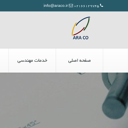
info@araco.ir
02166129745
صفحه اصلی
خدمات مهندسی