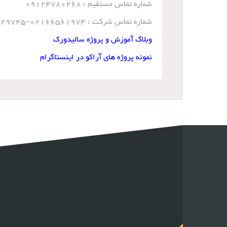
شماره تماس مستقیم : 09124780268
شماره تماس شرکت : 02166561974-02166129745
وبلاگ آموزش و پروژه سالیدورک
نمونه پروژه های آراکو در اینستاگرام