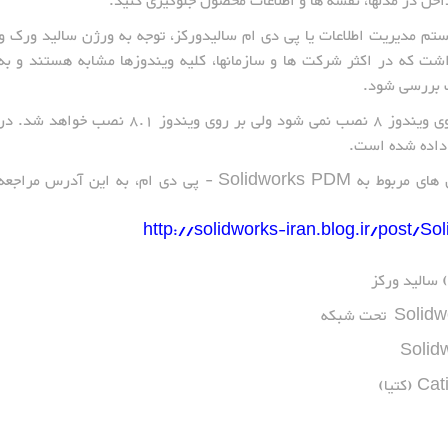
اخل در مدلها، نقشه ها و اطلاعات محصول جلوگیری کنید.
تم مدیریت اطلاعات یا پی دی ام سالیدورکز، توجه به ورژن سالید ورک و
ت که در اکثر شرکت ها و سازمانها، کلیه ویندوزها مشابه هستند و به
ک بررسی شود.
به عنوان مثال پی دی ام سالید ورک 2016 بر روی ویندوز 8 نصب نمی شود ولی بر روی ویندوز 8.1 نصب خواهد شد. د
داده شده است.
برای مشاهده توضیحات تخصصی و دانلود آموزش های مربوط به Solidworks PDM - پی دی ام، به این آدرس مراجع
http://solidworks-iran.blog.ir/post/S
 سالید ورکز