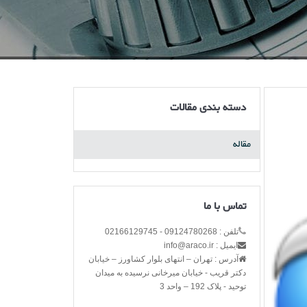
دسته بندی مقالات
مقاله
تماس با ما
تلفن : 09124780268 - 02166129745
ایمیل : info@araco.ir
آدرس : تهران – انتهای بلوار کشاورز – خیابان
دکتر قریب - خیابان میرخانی نرسیده به میدان
توحید - پلاک 192 – واحد 3