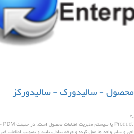
محصول - سالیدورک - سالیدورکز
پی دی ام(PDM) مخفف Product data Management یا سیستم مدیریت اطلاعات محصول اس
حی و سایر واحد ها عمل کرده و چرخه تبادل، تائید و تصویب اطلاعات فنی