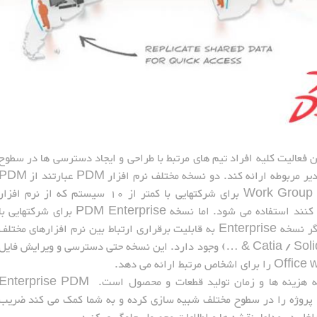
دن فعالیت کلیه افراد تیم های مرتبط با طراحی و ایجاد دسترسی ها در سطوح
مختلف برای کارکنان پروژه را بر اساس خواست مدیر مربوطه ارائه کند. دو نسخه مختلف نرم افزار PDM عبارتند 
به عنوان نرم افزار اصلی استفاده می کنند استفاده می شود. اما نسخه PDM Enterprise برای شرکتهایی 
بیش از 10 سیستم پیشنهاد می گردد. مزیت دیگر نسخه Enterprise به قابلیت برقراری ارتباط بین نرم افزارهای مختلف
(Catia / SolidWorks / AutoCAD / Pro Engineering & …) وجود دارد. این نسخه حتی دسترسی و ویرایش فایل
یکی دیگر از امکانات دیگر این نرم افزار محاسبه هزینه ها و زمان تولید قطعات و محصول است. nterprise PDM
 پروژه را در سطوح مختلف شبیه سازی کرده و به شما کمک می کند ضریب