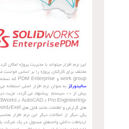
این نرم افزار میتواند با مدیریت پروژه امکان کر
work group و PDM Enterprise که نسخه Work Group برای شرکتهایی با کمتر از 10 سیستم که از نرم افزار
سالیدورکز
های گزارش و اطلاعات مانند فایل های Office word/Exel را برای اشخاص مرتبط ارائه می دهد.
ارتباطات داخلی واحدهای مسئول در یک شرکت یا