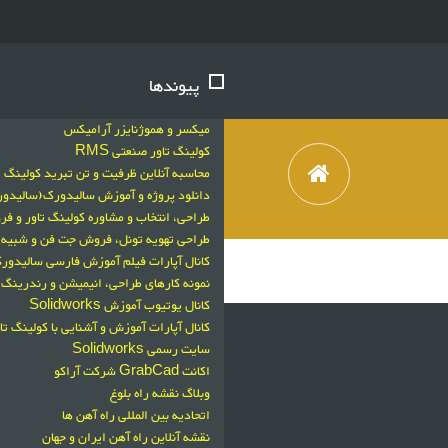
پیوندها
میکسر و هموژنایزر آرامیکس
کولینگ تاور صنعتی RMS
محاسبه آنلاین ظرفیت و تن تبرید کولینگ ت
دانلود پروژه و آموزش سالیدورک(سالید
طراحی، انتخاب و مشاوره کولینگ تاور و 
طراحی تهویه تونل، فروش جت فن و شبیه سازی با
کانال آپارات فیلم آموزش فارسی سالیدورکز
نمونه کارهای طراحی، انیمیشن و رندرینگ 
کانال یوتیوب آموزش Solidworks
کانال آپارات آموزش و آشنایی با کولینگ تا
سایت رسمی Solidworks
اکانت GrabCad شرکت آراکو
وبلاگ نقشه راه بلوغ
اتحادیه بین المللی راه آهن ها
نقشه آنلاین راه آهن ایران و جهان