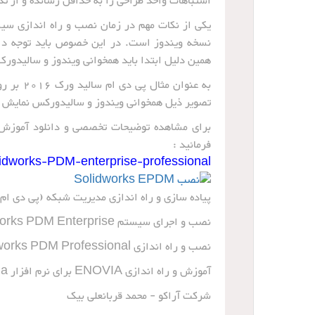
اشتباهات واحد طراحی را به حداقل رسانده و از تد
یکی از نکات مهم در زمان نصب و راه اندازی سیس
نسخه ویندوز است. در این خصوص باید توجه داش
همین دلیل ابتدا باید همخوانی ویندوز و سالیدور
تصویر ذیل همخوانی ویندوز و سالیدورکس نمایش 
فرمائید :
olidworks-PDM-enterprise-professional
پیاده سازی و راه اندازی مدیریت شبکه (پی دی ام)
نصب و اجرای سیستم Solidworks PDM Enterprise تحت شبکه
نصب و راه اندازی Solidworks PDM Professional
آموزش و راه اندازی ENOVIA برای نرم افزار Catia (کتیا)
شرکت آراکو - محمد قربانعلی بیک