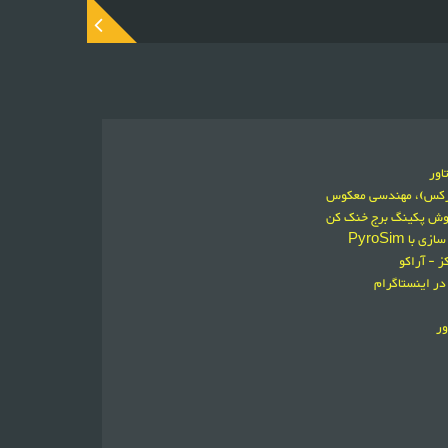
اور
ورکس)، مهندسی معکوس
فروش پکینگ برج خنک کن
 PyroSim
 - آراکو
در اینستاگرام
ور