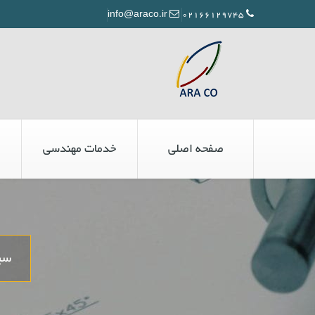
info@araco.ir
02166129745
صفحه اصلی
خدمات مهندسی
سی