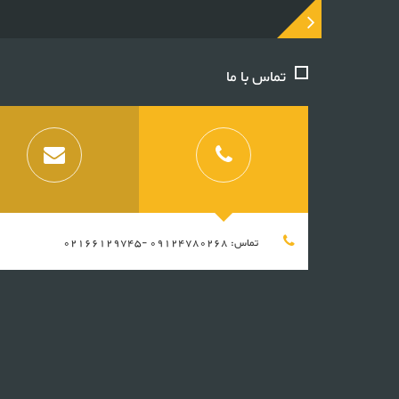
تماس با ما
تماس: 09124780268 -02166129745