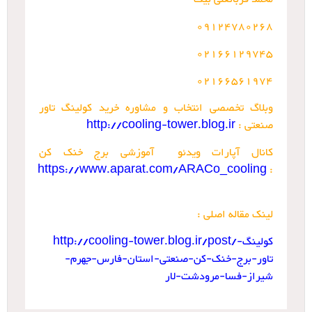
09124780268
02166129745
02166561974
وبلاگ تخصصی انتخاب و مشاوره خرید کولینگ تاور
صنعتی :
http://cooling-tower.blog.ir
کانال آپارات ویدئو آموزشی برج خنک کن
https://www.aparat.com/ARACo_cooling
:
لینک مقاله اصلی :
http://cooling-tower.blog.ir/post/کولینگ-
تاور-برج-خنک-کن-صنعتی-استان-فارس-جهرم-
شیراز-فسا-مرودشت-لار