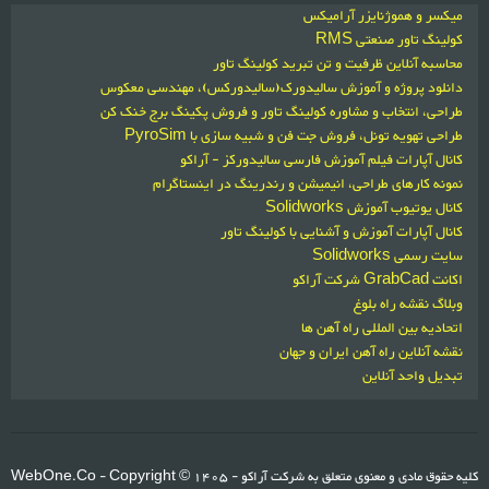
میکسر و هموژنایزر آرامیکس
کولینگ تاور صنعتی RMS
محاسبه آنلاین ظرفیت و تن تبرید کولینگ تاور
دانلود پروژه و آموزش سالیدورک(سالیدورکس)، مهندسی معکوس
طراحی، انتخاب و مشاوره کولینگ تاور و فروش پکینگ برج خنک کن
طراحی تهویه تونل، فروش جت فن و شبیه سازی با PyroSim
کانال آپارات فیلم آموزش فارسی سالیدورکز - آراکو
نمونه کارهای طراحی، انیمیشن و رندرینگ در اینستاگرام
کانال یوتیوب آموزش Solidworks
کانال آپارات آموزش و آشنایی با کولینگ تاور
سایت رسمی Solidworks
اکانت GrabCad شرکت آراکو
وبلاگ نقشه راه بلوغ
اتحادیه بین المللی راه آهن ها
نقشه آنلاین راه آهن ایران و جهان
تبدیل واحد آنلاین
کلیه حقوق مادی و معنوی متعلق به شرکت آراکو
1405 -
- Copyright ©
WebOne.Co