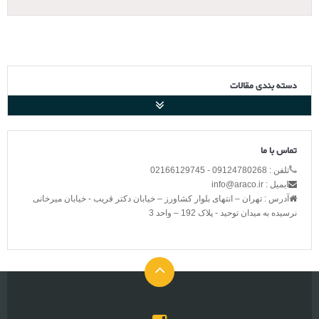
دسته بندی مقالات
تماس با ما
تلفن : 09124780268 - 02166129745
ایمیل : info@araco.ir
آدرس : تهران – انتهای بلوار کشاورز – خیابان دکتر قریب - خیابان میرخانی
نرسیده به میدان توحید - پلاک 192 – واحد 3