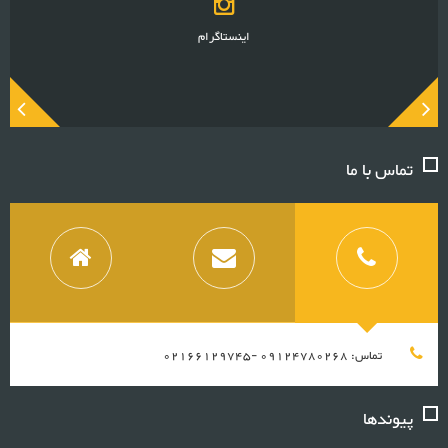
اینستاگرام
تماس با ما
تماس: 09124780268 -02166129745
پیوندها