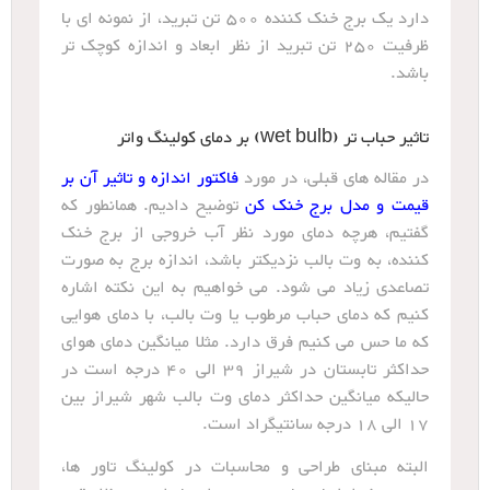
دارد یک برج خنک کننده 500 تن تبرید، از نمونه ای با
ظرفیت 250 تن تبرید از نظر ابعاد و اندازه کوچک تر
باشد.
تاثیر حباب تر (wet bulb) بر دمای کولینگ واتر
در مقاله های قبلی، در مورد
فاکتور اندازه و تاثیر آن بر
قیمت و مدل برج خنک کن
توضیح دادیم. همانطور که
گفتیم، هرچه دمای مورد نظر آب خروجی از برج خنک
کننده، به وت بالب نزدیکتر باشد، اندازه برج به صورت
تصاعدی زیاد می شود. می خواهیم به این نکته اشاره
کنیم که دمای حباب مرطوب یا وت بالب، با دمای هوایی
که ما حس می کنیم فرق دارد. مثلا میانگین دمای هوای
حداکثر تابستان در شیراز 39 الی 40 درجه است در
حالیکه میانگین حداکثر دمای وت بالب شهر شیراز بین
17 الی 18 درجه سانتیگراد است.
البته مبنای طراحی و محاسبات در کولینگ تاور ها،