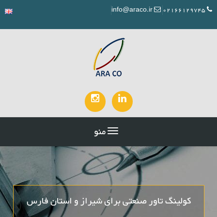
info@araco.ir
02166129745
منو
کولینگ تاور صنعتی برای شیراز و استان فارس