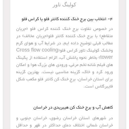
کولینگ تاور
4- انتخاب بین برج خنک کننده کانتر فلو یا کراس فلو
در خصوص تفاوت برج خنک کننده کراس فلو (جریان
متقاطع) با برج خنک کننده کانتر فلو(جریان مخالف) در
مطالب قبلی توضیح داده ایم. در شرایط آب و هوای گرم
وخشک کولینگ تاور کراس فلو(Cross flow cooling
tower) بخاطر نحوه پاشش آب، الزام استفاده از پکینگ
های فیلم شانه تخم مرغی، ورودی های بزرگ هوا و امکان
ورود گرد و خاک، گزینه مناسبی نیست. بهترین گزینه
برای استان خراسان، برج خنک کن کانتر فلو مکعب شکل
فایبرگلاس است.
کاهش آب و برج خنک کن هیبریدی در خراسان
در شهرهای استان خراسان رضوی، خراسان جنوبی و
خراسان شمالی اختلاف دمای حداکثر در ظهر و حداقل