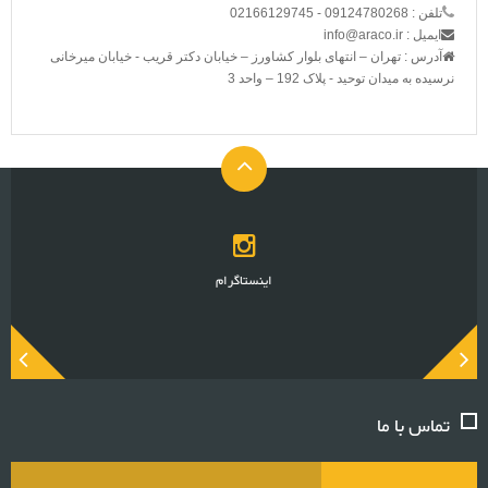
تلفن : 09124780268 - 02166129745
ایمیل : info@araco.ir
آدرس : تهران – انتهای بلوار کشاورز – خیابان دکتر قریب - خیابان میرخانی
نرسیده به میدان توحید - پلاک 192 – واحد 3
فیس بوک
تماس با ما