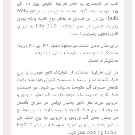
شب در تابستان، به خاطر شرایط اقلیمی بین 10 الی
15 درجه سانتیگراد است. دمای حباب مرطوب(wet
bulb) نیز در این استان ها بخاطر نوع اقلیم و کم بودن
رطوبت نسبی، از دمای خشک - Dry bulb به میزان
قابل توجهی پایین تر است.
برای مثال دمای خشک در مشهد حدود 39 الی 40 درجه
سانتیگراد و وت بالب تقریبا 21 الی 22 درجه
سانتیگراد است.
در این شرایط استفاده از کولینگ تاور هیبرید یا برج
خنک کننده مدار بسته با سیستم کنترل هوشمند باعث
کاهش مصرف آب متوسط سالیانه می شود. در سیستم
خنک کاری هیبرید باید توجه داشت که دمای ورودی و
خروجی مورد نظر تاثیر بسیار زیادی در میزان کاهش
مصرف آب برج خنک کننده هیبرید دارد. با این توضیح
هر چقدر دمای آب ورودی و خروجی به برج خنک کن
بیشتر باشد، می توان مصرف متوسط آب را در Hybrid
cooling tower کمتر کرد.