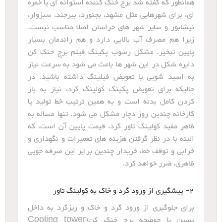
همانطور که گفته شد برج خنک کننده استوانه ای یا خمره
ای، برای شهرهایی مثل مشهد، بجنورد، بیرجند، سبزوار،
نیشابور و سایر شهر های خراسان اصلا مناسب نیست.
زیرا هم مصرف آب بالایی دارد و هم راندمان بسیار
پایین تبخیر. مشکل رسوب پکینگ فیلم برج خنک کن
دایره شکل در این شهر ها باعث می شود به سرعت نیاز
به اسید شویی یا تعویض فیلینگ داشته باشید. در
حالیکه برای تعویض پکینگ کولینگ گرد، نیاز به باز
کردن کامل بدنه است و به همین ترتیب خط تولید یا
کارخانه چندین روز دچار مشکل می شود. تنها مساله به
ظاهر مفید کولینگ تاور گرد، قیمت پایین آن است، که
البته با در نظر گرفتن هزینه های تعمیرات و نگهداری و
خرابی و توقف خط، خریدار چندین برابر این صرفه جویی
ظاهری، ضرر خواهد کرد.
2- پیشگیری از ورود گرد و خاک به کولینگ تاور
برای جلوگیری از ورود گرد و خاک و ریزگرد به داخل
بسین یا حوضچه برج خنک کن(Cooling tower