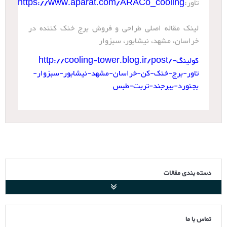
تاور:
https://www.aparat.com/ARACo_cooling
لینک مقاله اصلی طراحی و فروش برج خنک کننده در
خراسان، مشهد، نیشابور، سبزوار
http://cooling-tower.blog.ir/post/کولینگ-
تاور-برج-خنک-کن-خراسان-مشهد-نیشابور-سبزوار-
بجنورد-بیرجند-تربت-طبس
دسته بندی مقالات
تماس با ما