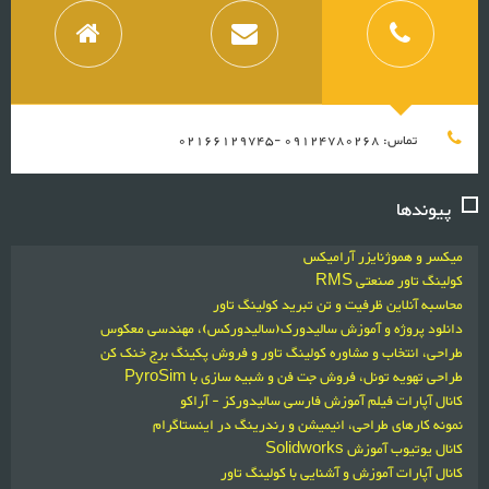
تماس: 09124780268 -02166129745
پیوندها
میکسر و هموژنایزر آرامیکس
کولینگ تاور صنعتی RMS
محاسبه آنلاین ظرفیت و تن تبرید کولینگ تاور
دانلود پروژه و آموزش سالیدورک(سالیدورکس)، مهندسی معکوس
طراحی، انتخاب و مشاوره کولینگ تاور و فروش پکینگ برج خنک کن
طراحی تهویه تونل، فروش جت فن و شبیه سازی با PyroSim
کانال آپارات فیلم آموزش فارسی سالیدورکز - آراکو
نمونه کارهای طراحی، انیمیشن و رندرینگ در اینستاگرام
کانال یوتیوب آموزش Solidworks
کانال آپارات آموزش و آشنایی با کولینگ تاور