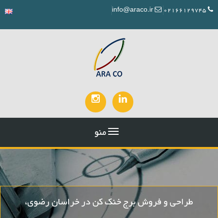
info@araco.ir
02166129745
منو
طراحی و فروش برج خنک کن در خراسان رضوی،