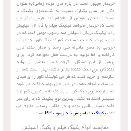
خریدار مجبور است در بازه های کوتاه زمانی(به عنوان
مثال هر سال یکبار)، نسبت به شستشوی پکینگ با
اسید و یا حتی تعویض آن اقدام کند. فرض دیگر این
است که خریدار بخواهد فیلینگ فیلم با گام 12 میلیمتر
را با پکینگ تریکل اسپلش ضد رسوب عوض کند، که در
این صورت به علت مساحت کم کولینگ تاور، دمای آب
خروجی به دمای دلخواه نمی رسد و مدار خنک کاری
کارخانه یا خط تولید به درست عمل نخواهد کرد. برای
پرهیز از این مشکل، اگرچه قیمت بعضی از تولید
کنندگان برج خنک کننده بالاتر باشد، بهتر است شما از
سازنده ای خرید کنید که طراحی کولینگ تاور را بر مبنای
آب سخت انجام دهد. در عین حال توصیه اکید می شود
که سازنده برج خنک کن از پکینگ لانه زنبوری گام 12
میلیمتر استفاده نکند. بهترین نوع پکینگ که دارای عمر
مفید بسیار بالایی بوده و در مقابل رسوب مقاوم می
کند،
پکینگ نت اسپلش ضد رسوب PP
است.
مقایسه انواع پکینگ فیلم و پکینگ اسپلش