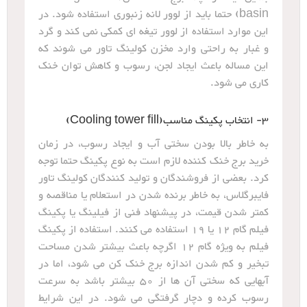
basin) حتما باید از لوور لانه زنبوری استفاده شود. در
این موارد استفاده از لوور تیغه ای کمکی نمی کند و گرد
و غبار به راحتی وارد مخزن کولینگ تاور می شوند که
این مساله باعث ایجاد لجن، رسوب و کاهش توان خنک
کاری می شود.
3- انتخاب پکینگ مناسب(Cooling tower fill)
به خاطر بالا بودن سختی آب و ایجاد رسوب، در زمان
خرید برج خنک کننده لازم است به نوع پکینگ حتما توجه
کرد. بعضی از فروشندگان و تولید کنندگان کولینگ تاور
فایبرگلاس، به خاطر برنده شدن در استعلام یا مناقصه و
کمتر شدن قیمت، در پیشنهاد فنی از فیلینگ یا پکینگ
فیلم گام 12 یا 19 استفاده می کنند. استفاده از پکینگ
فیلم به ویژه گام 12 اگرچه باعث بیشتر شدن مساحت
تبخیر و کم شدن اندازه برج خنک کن می شود، اما در
آبهایی که سختی آن ها از 50 بیشتر باشد به سرعت
رسوب کرده و دچار گرفتگی می شود. در این شرایط