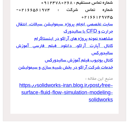
شماره تماس مستقیم : 09124780268
شماره تماس شرکت : 02166561974-
02166129745
سایت تخصصی انجام پروژه سیمولیشن سیالات، انتقال
حرارت و CFD با سالیدورک
مشاهده نمونه پروژه های آراکو در اینستاگرام
کانال آپارت آراکو، دانلود فیلم فارسی آموزش
سالیدورکس
کانال یوتیوب فیلم آموزش سالیدورکس
خدمات شرکت آراکو در بخش شبیه سازی و سیمولیشن
منبع این مقاله :
https://solidworks-iran.blog.ir/post/free-
surface-fluid-flow-simulation-modeling-
solidworks