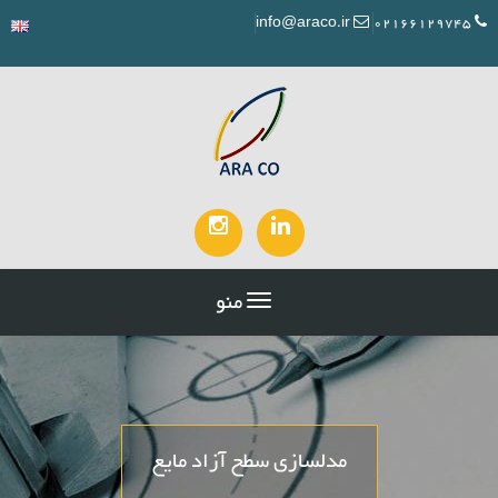
info@araco.ir
02166129745
منو
مدلسازی سطح آزاد مایع