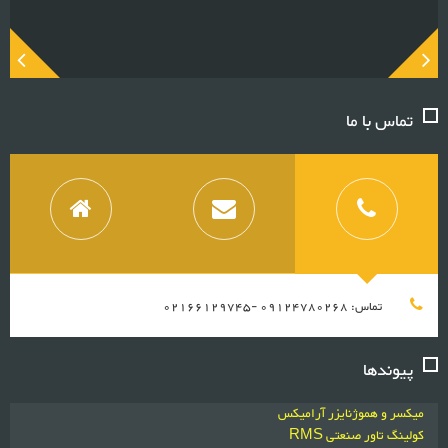
تماس با ما
تماس: 09124780268 -02166129745
پیوندها
میکسر و هموژنایزر آرامیکس
کولینگ تاور صنعتی RMS