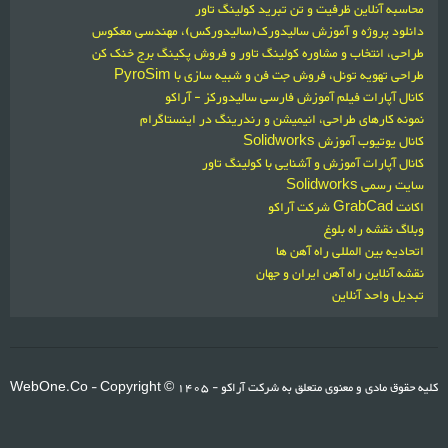
محاسبه آنلاین ظرفیت و تن تبرید کولینگ تاور
دانلود پروژه و آموزش سالیدورک(سالیدورکس)، مهندسی معکوس
طراحی، انتخاب و مشاوره کولینگ تاور و فروش پکینگ برج خنک کن
طراحی تهویه تونل، فروش جت فن و شبیه سازی با PyroSim
کانال آپارات فیلم آموزش فارسی سالیدورکز - آراکو
نمونه کارهای طراحی، انیمیشن و رندرینگ در اینستاگرام
کانال یوتیوب آموزش Solidworks
کانال آپارات آموزش و آشنایی با کولینگ تاور
سایت رسمی Solidworks
اکانت GrabCad شرکت آراکو
وبلاگ نقشه راه بلوغ
اتحادیه بین المللی راه آهن ها
نقشه آنلاین راه آهن ایران و جهان
تبدیل واحد آنلاین
کلیه حقوق مادی و معنوی متعلق به شرکت آراکو
1405 -
- Copyright ©
WebOne.Co