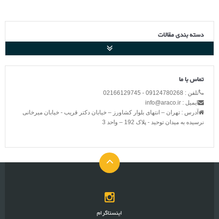
دسته بندی مقالات
تماس با ما
تلفن : 09124780268 - 02166129745
ایمیل : info@araco.ir
آدرس : تهران – انتهای بلوار کشاورز – خیابان دکتر قریب - خیابان میرخانی
نرسیده به میدان توحید - پلاک 192 – واحد 3
اینستاگرام