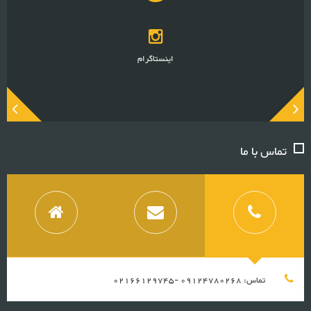
اینستاگرام
تماس با ما
تماس: 09124780268 -02166129745