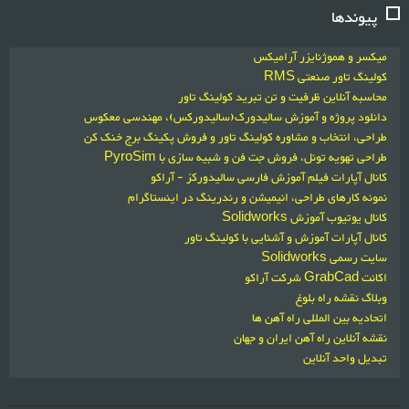
پیوندها
میکسر و هموژنایزر آرامیکس
کولینگ تاور صنعتی RMS
محاسبه آنلاین ظرفیت و تن تبرید کولینگ تاور
دانلود پروژه و آموزش سالیدورک(سالیدورکس)، مهندسی معکوس
طراحی، انتخاب و مشاوره کولینگ تاور و فروش پکینگ برج خنک کن
طراحی تهویه تونل، فروش جت فن و شبیه سازی با PyroSim
کانال آپارات فیلم آموزش فارسی سالیدورکز - آراکو
نمونه کارهای طراحی، انیمیشن و رندرینگ در اینستاگرام
کانال یوتیوب آموزش Solidworks
کانال آپارات آموزش و آشنایی با کولینگ تاور
سایت رسمی Solidworks
اکانت GrabCad شرکت آراکو
وبلاگ نقشه راه بلوغ
اتحادیه بین المللی راه آهن ها
نقشه آنلاین راه آهن ایران و جهان
تبدیل واحد آنلاین