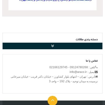
دسته بندی مقالات
تماس با ما
تلفن : 09124780268 - 02166129745
ایمیل : info@araco.ir
آدرس : تهران – انتهای بلوار کشاورز – خیابان دکتر قریب - خیابان میرخانی
نرسیده به میدان توحید - پلاک 192 – واحد 3