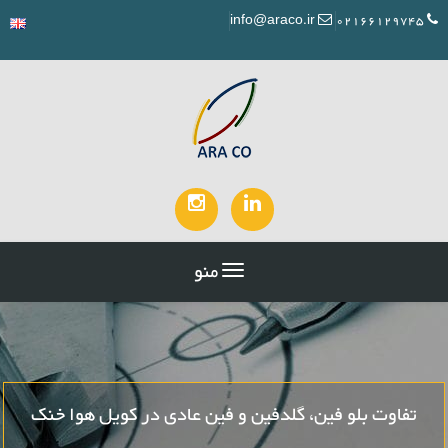
info@araco.ir
02166129745
منو
تفاوت بلو فین، گلدفین و فین عادی در کویل هوا خنک