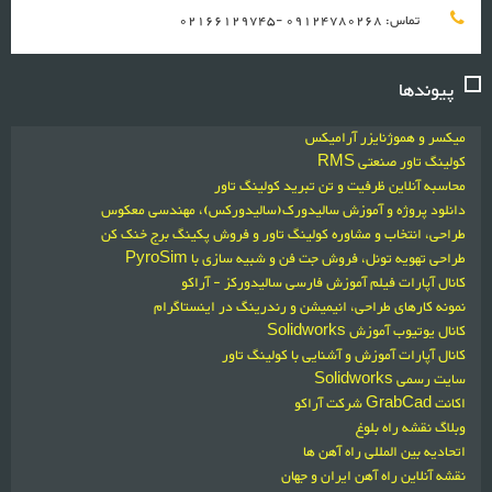
تماس: 09124780268 -02166129745
پیوندها
میکسر و هموژنایزر آرامیکس
کولینگ تاور صنعتی RMS
محاسبه آنلاین ظرفیت و تن تبرید کولینگ تاور
دانلود پروژه و آموزش سالیدورک(سالیدورکس)، مهندسی معکوس
طراحی، انتخاب و مشاوره کولینگ تاور و فروش پکینگ برج خنک کن
طراحی تهویه تونل، فروش جت فن و شبیه سازی با PyroSim
کانال آپارات فیلم آموزش فارسی سالیدورکز - آراکو
نمونه کارهای طراحی، انیمیشن و رندرینگ در اینستاگرام
کانال یوتیوب آموزش Solidworks
کانال آپارات آموزش و آشنایی با کولینگ تاور
سایت رسمی Solidworks
اکانت GrabCad شرکت آراکو
وبلاگ نقشه راه بلوغ
اتحادیه بین المللی راه آهن ها
نقشه آنلاین راه آهن ایران و جهان