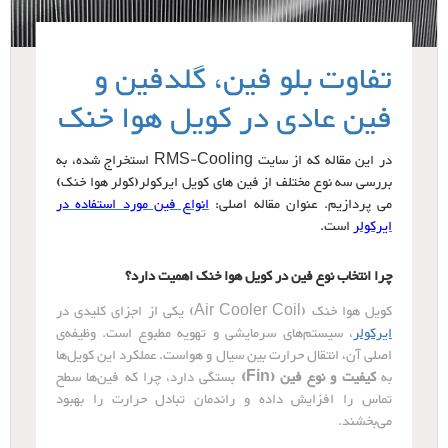
تفاوت بلو فین، گلدفین و
فین عادی در کویل هوا خنک
در این مقاله که از سایت RMS-Cooling استخراج شده، به
بررسی سه نوع مختلف از فین های کویل ایرکولر(کولر هوا خنک)
می پردازیم. عنوان مقاله اصلی:
انواع فین مورد استفاده در
ایرکولر
است.
چرا انتخاب نوع فین در کویل هوا خنک اهمیت دارد؟
کویل هوا خنک (Air Cooler Coil) یکی از اجزای کلیدی در
ایرکولر
، سیستم‌های سرمایشی و تهویه مطبوع است. وظیفه‌ی
اصلی آن، انتقال حرارت بین سیال و هواست. عملکرد این کویل‌ها
به
کیفیت و نوع فین (Fin)
بستگی دارد، چرا که فین‌ها سطح
تماس را افزایش داده و راندمان تبادل حرارت را بهبود
می‌بخشند.