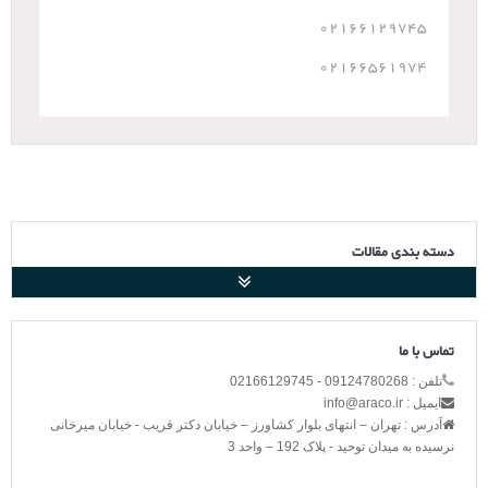
02166129745
02166561974
دسته بندی مقالات
تماس با ما
تلفن : 09124780268 - 02166129745
ایمیل : info@araco.ir
آدرس : تهران – انتهای بلوار کشاورز – خیابان دکتر قریب - خیابان میرخانی
نرسیده به میدان توحید - پلاک 192 – واحد 3