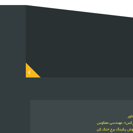
اور
ورکس)، مهندسی معکوس
فروش پکینگ برج خنک کن