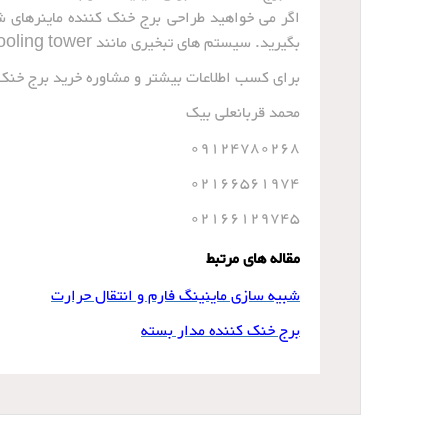
اگر می خواهید طراحی برج خنک کننده ماینرهای 
بگیرید. سیستم های تبخیری مانند Cooling tower به رطوبت نسبی هوا و دمای آن حساس هستند.
برای کسب اطلاعات بیشتر و مشاوره خرید برج خنک ک
محمد قربانعلی بیک
09124780268
02166561974
02166129745
مقاله های مرتبط
شبیه سازی ماینینگ فارم و انتقال حرارت
برج خنک کننده مدار بسته