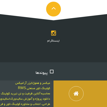
اینستاگرام
پیوندها
میکسر و هموژنایزر آرامیکس
کولینگ تاور صنعتی RMS
محاسبه آنلاین ظرفیت و تن تبرید کولینگ ت
دانلود پروژه و آموزش سالیدورک(سالید
طراحی، انتخاب و مشاوره کولینگ تاور و 