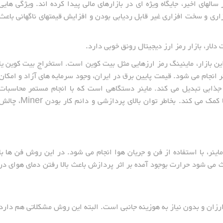
سالهای اخیر، جایگاه ویژه ای در بازارهای مالی پیدا کرده اند. ویژگی هایی
اری و سخت افزاری غیر قابل ردیابی بودن و افزایش قیمتهای ناگهانی باعث
 دلار، بازار رمز ارز دیجیتال رونق خوبی دارد.
ین بازار، ماینینگ رمز ارزهایی مثل بیت کوین است. استخراج بیت کوین یا
ر انجام می شود. قیمت پایین برق در ایران، وجود سرمایه های آزاد و امکان
 جذابی تبدیل می کند. ماینر دستگاهی است که با انجام مستمر محاسبات
ریاضی شبکه، به شما برای بدست آوردن کوین ها کمک می کند. بخاطر توان بالای پردازشی و دائم کار بودن Miner
ینر، با استفاده از فن و جریان هوا انجام می شود. در این روش فن ها با
 می شود حرارت بوجود آمده بر اثر پردازش باعث بالا رفتن دمای هوای در
زان و بدون نیاز به هوزینه جانبی است. البته این روش مشکلاتی هم دارد