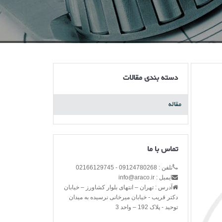
دسته بندی مقالات
مقاله
تماس با ما
تلفن : 09124780268 - 02166129745
ایمیل : info@araco.ir
آدرس : تهران – انتهای بلوار کشاورز – خیابان
دکتر قریب - خیابان میرخانی نرسیده به میدان
توحید - پلاک 192 – واحد 3