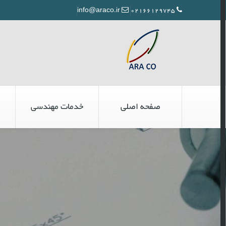
info@araco.ir
02166129745
صفحه اصلی
خدمات مهندسی