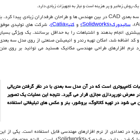
 روش زمانبر و پر هزینه است و نیاز به تجهیزات زیادی دارد.
از دهه 90 میلادی به بعد، نرم افزارهای مدلسازی سه بعدی CAD در بین مهندس ها و طراحان طرفداران زیادی پیدا کرد. با
سالیدورک
(Solidworks
)
و
کتیا
(Catia
)
،
شرکت های تولیدی موفق
شتری انجام بدهند و اشتباهات را به حداقل برسانند. یک ویژگی بسیار
 و کد اضافه شد، امکان تهیه رندر و انیمیشن صنعتی از روی مدل سه بعدی
ورد نرم افزارهای طراحی مهندسی مکانیک هستید می توانید بر روی متن
بات کامپیوتری است که در آن مدل سه بعدی با در نظر گرفتن متریالی
 معرض نورپردازی مجازی قرار می گیرد. نتیجه این عملیات یک تصویر
می شود در تهیه کاتالوگ، بروشور، بنر و عکس های تبلیغاتی استفاده
زه در تعدادی از نرم افزارهای مهندسی قابل استفاده است. یکی از این
نرم افزار ها که توانایی تولید رندرهای بسیار با کیفیتی دارد، سالیدورک(Solidworks) است. البته موتورهای رند