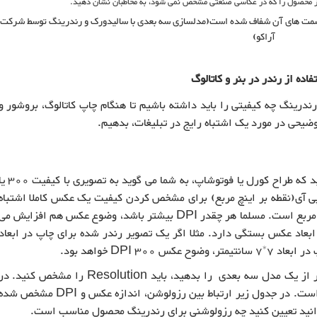
 قسمت های آن شفاف شده است(مدلسازی سه بعدی با سالیدورک و رندرینگ توسط شرکت
آراکو)
ه از رندر در بنر و کاتالوگ
درینگ چه کیفیتی را باید داشته باشیم تا هنگام چاپ کاتالوگ، بروشور و
یحی در مورد یک اشتباه رایج در تبلیغات، بدهیم.
ممکن است شما هم با این مساله مواجه شده باشید که طراح کورل یا فوتوشاپ، به شما می گوید به تص
استفاده از دی پی آی(نقطه بر اینچ مربع) برای مشخص کردن کیفیت یک عکس کاملا اشتباه
است. DPI به معنی تعداد پیکسل ها در یک اینچ مربع است. مسلما هر چقدر DPI بیشتر باشد، وضوع عکس هم افزایش م
 است که DPI به رزولوشن و ابعاد عکس بستگی دارد. مثلا اگر یک تصویر رندر شده برای چاپ در ابعاد
به همین خاطر وقتی که شما بخواهید سفارش رندر از یک مدل سه بعدی را بدهید، باید Resolution را مشخص کنید. 
واقع رزولوشن تابعی از اندازه چاپ عکس و DPI است. در جدول زیر ارتباط بین رزولوشن، اندازه عکس و DPI مشخص 
توانید تعیین کنید چه رزولوشنی برای رندرینگ محصول مناسب است.