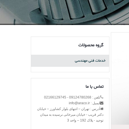
گروه محصولات
خدمات فنی مهندسی
تماس با ما
تلفن : 09124780268 - 02166129745
ایمیل : info@araco.ir
آدرس : تهران – انتهای بلوار کشاورز – خیابان
دکتر قریب - خیابان میرخانی نرسیده به میدان
توحید - پلاک 192 – واحد 3