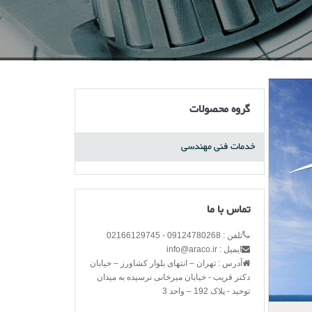
گروه محصولات
خدمات فنی مهندسی
تماس با ما
تلفن : 09124780268 - 02166129745
ایمیل : info@araco.ir
آدرس : تهران – انتهای بلوار کشاورز – خیابان
دکتر قریب - خیابان میرخانی نرسیده به میدان
توحید - پلاک 192 – واحد 3