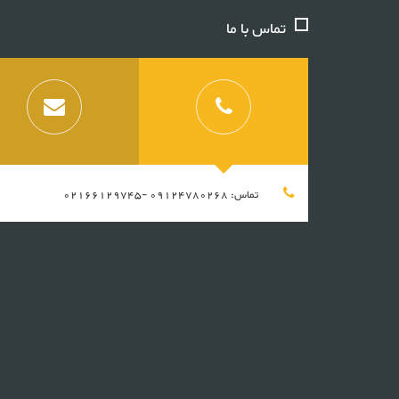
تماس با ما
تماس: 09124780268 -02166129745