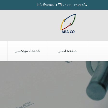
info@araco.ir
02166129745
صفحه اصلی
خدمات مهندسی