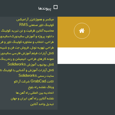
پیوندها
میکسر و هموژنایزر آرامیکس
کولینگ تاور صنعتی RMS
محاسبه آنلاین ظرفیت و تن تبرید کولینگ ت
دانلود پروژه و آموزش سالیدورک(سالید
طراحی، انتخاب و مشاوره کولینگ تاور و 
طراحی تهویه تونل، فروش جت فن و شبیه سازی با
کانال آپارات فیلم آموزش فارسی سالیدورکز
نمونه کارهای طراحی، انیمیشن و رندرینگ 
کانال یوتیوب آموزش Solidworks
کانال آپارات آموزش و آشنایی با کولینگ تا
سایت رسمی Solidworks
اکانت GrabCad شرکت آراکو
وبلاگ نقشه راه بلوغ
اتحادیه بین المللی راه آهن ها
نقشه آنلاین راه آهن ایران و جهان
تبدیل واحد آنلاین