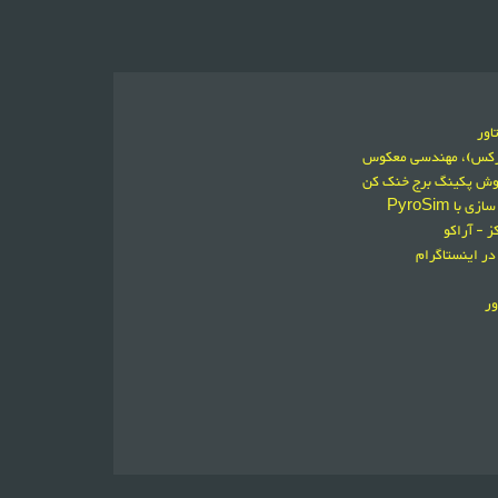
اور
ورکس)، مهندسی معکوس
فروش پکینگ برج خنک کن
 PyroSim
 - آراکو
در اینستاگرام
ور